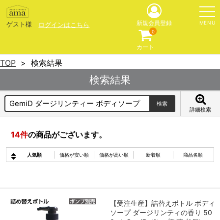
MENU
新規会員登録
ゲスト様
ログインはこちら
0
カート
TOP
検索結果
検索結果
詳細検索
14
件
の商品がございます。
人気順
価格が安い順
価格が高い順
新着順
商品名順
【受注生産】詰替えボトル ボディ
ソープ ダージリンティの香り 50