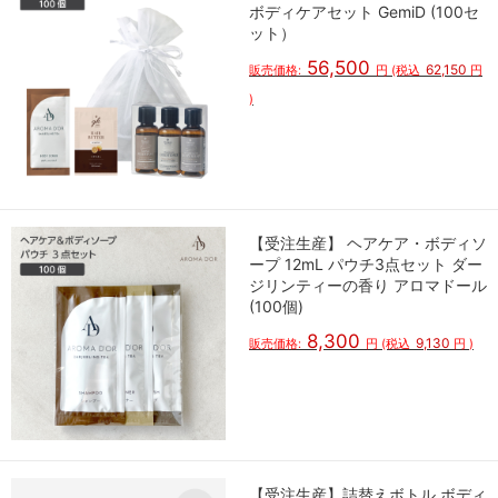
ボディケアセット GemiD (100セ
ット）
56,500
62,150
販売価格:
円
(税込
円
)
【受注生産】 ヘアケア・ボディソ
ープ 12mL パウチ3点セット ダー
ジリンティーの香り アロマドール
(100個)
8,300
9,130
販売価格:
円
(税込
円
)
【受注生産】詰替えボトル ボディ