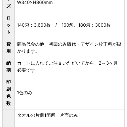
W340×H860mm
ズ
ロ
ッ
140匁：3,600枚 / 160匁、180匁：3000枚
ト
費
商品代金の他、初回のみ版代・デザイン校正料が掛
用
かります。
納
カートに入れてご注文いただいてから、2～3ヶ月
期
必要です
印
刷
1色のみ
色
数
タオルの片側1箇所、片面のみ