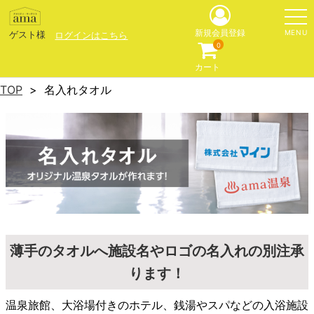
MENU
新規会員登録
ゲスト様
ログインはこちら
0
カート
TOP
名入れタオル
薄手のタオルへ施設名やロゴの名入れの別注承
ります！
温泉旅館、大浴場付きのホテル、銭湯やスパなどの入浴施設