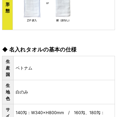
形
態
◆ 名入れタオルの基本の仕様
生
産
ベトナム
国
生
地
白のみ
色
サ
140匁：W340×H800mm / 160匁、180匁：
イ