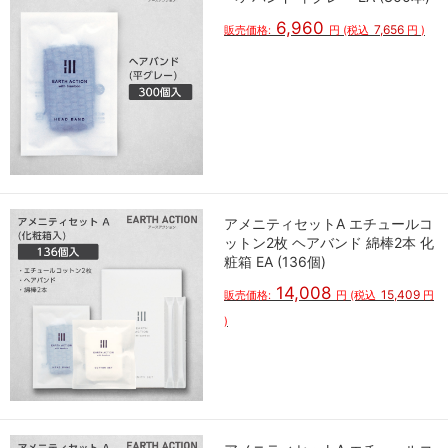
6,960
7,656
販売価格:
円
(税込
円
)
アメニティセットA エチュールコ
ットン2枚 ヘアバンド 綿棒2本 化
粧箱 EA (136個)
14,008
15,409
販売価格:
円
(税込
円
)