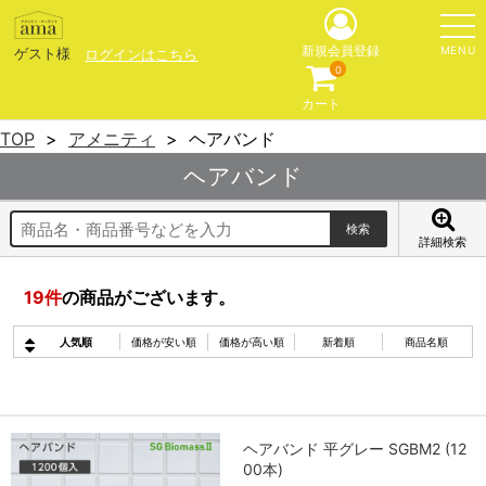
MENU
新規会員登録
ゲスト様
ログインはこちら
0
カート
TOP
アメニティ
ヘアバンド
ヘアバンド
詳細検索
19
件
の商品がございます。
人気順
価格が安い順
価格が高い順
新着順
商品名順
ヘアバンド 平グレー SGBM2 (12
00本)