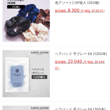
色アソート] OP袋入 (250個)
8,300
9,130
販売価格:
円
(税込
円
)
ヘアバンド 平グレー EA (1200本)
23,040
25,344
販売価格:
円
(税込
円
)
ヘアバンド 平グレー EA (300本)