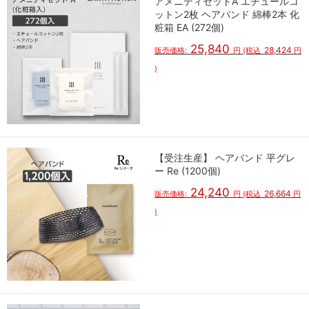
アメニティセットA エチュールコ
ットン2枚 ヘアバンド 綿棒2本 化
粧箱 EA (272個)
25,840
28,424
販売価格:
円
(税込
円
)
【受注生産】 ヘアバンド 平グレ
ー Re (1200個)
24,240
26,664
販売価格:
円
(税込
円
)