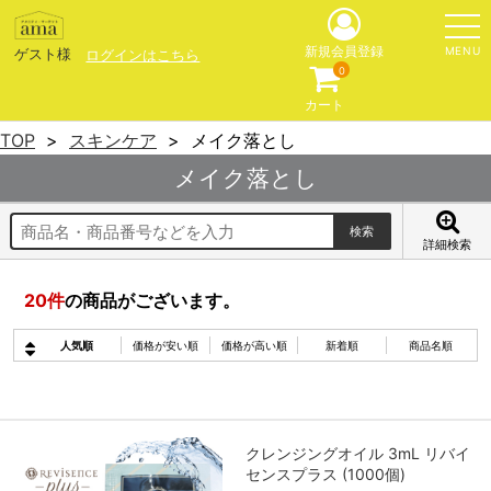
MENU
新規会員登録
ゲスト様
ログインはこちら
0
カート
TOP
スキンケア
メイク落とし
メイク落とし
詳細検索
20
件
の商品がございます。
人気順
価格が安い順
価格が高い順
新着順
商品名順
クレンジングオイル 3mL リバイ
センスプラス (1000個)