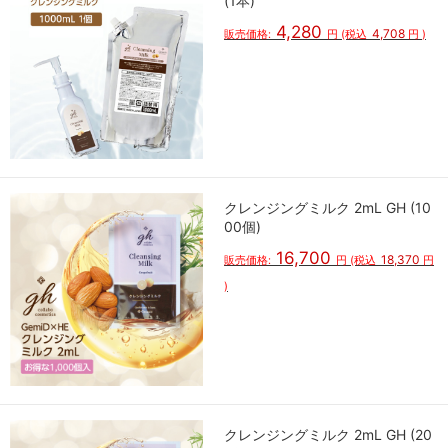
(1本)
4,280
4,708
販売価格:
円
(税込
円
)
クレンジングミルク 2mL GH (10
00個)
16,700
18,370
販売価格:
円
(税込
円
)
クレンジングミルク 2mL GH (20