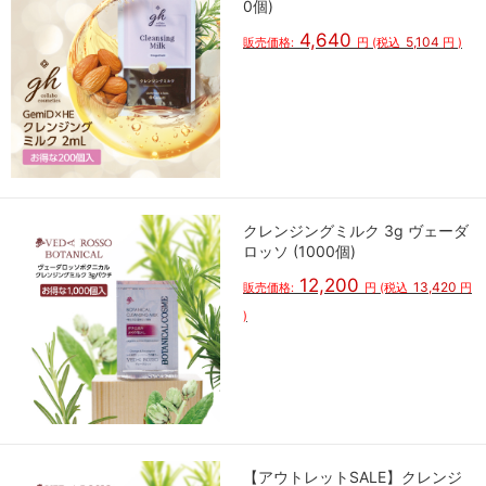
0個)
4,640
5,104
販売価格:
円
(税込
円
)
クレンジングミルク 3g ヴェーダ
ロッソ (1000個)
12,200
13,420
販売価格:
円
(税込
円
)
【アウトレットSALE】クレンジ