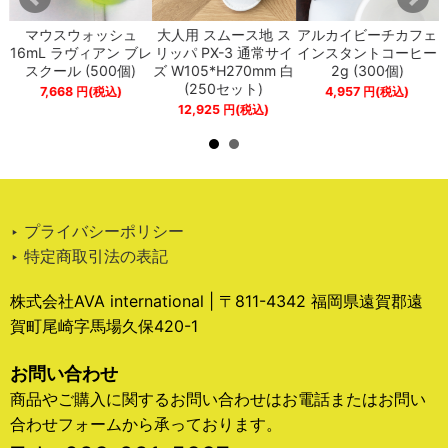
プ
マウスウォッシュ
大人用 スムース地 ス
アルカイビーチカフェ
ペ
16mL ラヴィアン ブレ
リッパ PX-3 通常サイ
インスタントコーヒー
スクール (500個)
ズ W105*H270mm 白
2g (300個)
(250セット)
7,668
円
(税込)
4,957
円
(税込)
12,925
円
(税込)
‣ プライバシーポリシー
‣ 特定商取引法の表記
株式会社AVA international | 〒811-4342 福岡県遠賀郡遠
賀町尾崎字馬場久保420-1
お問い合わせ
商品やご購入に関するお問い合わせはお電話またはお問い
合わせフォームから承っております。