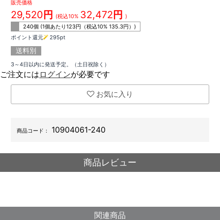
販売価格
29,520
円
32,472
円
(税込10%
)
240個 (1個あたり
123
円（税込10%
135.3
円）)
ポイント還元
295
pt
送料別
3～4日以内に発送予定。（土日祝除く）
ご注文には
ログイン
が必要です
お気に入り
10904061-240
商品コード：
商品レビュー
関連商品