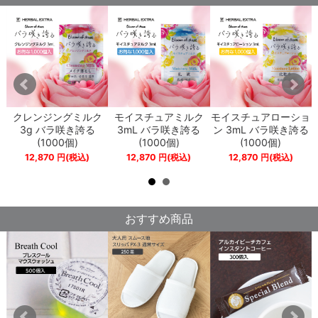
ー
クレンジングミルク
モイスチュアミルク
モイスチュアローショ
3g バラ咲き誇る
3mL バラ咲き誇る
ン 3mL バラ咲き誇る
る
(1000個)
(1000個)
(1000個)
12,870
円
(税込)
12,870
円
(税込)
12,870
円
(税込)
おすすめ商品