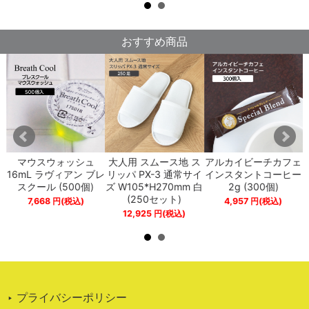
おすすめ商品
プ
マウスウォッシュ
大人用 スムース地 ス
アルカイビーチカフェ
ペ
16mL ラヴィアン ブレ
リッパ PX-3 通常サイ
インスタントコーヒー
スクール (500個)
ズ W105*H270mm 白
2g (300個)
(250セット)
7,668
円
(税込)
4,957
円
(税込)
12,925
円
(税込)
‣ プライバシーポリシー