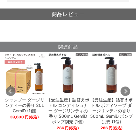
商品レビュー
関連商品
ケ
シャンプー ダージリ
【受注生産】詰替えボ
【受注生産】詰替えボ
ロ
ンティーの香り 20L
トル コンディショナ
トル ボディソープ ダ
ィ
GemiD (1個)
ー ダージリンティの
ージリンティの香り
セ
香り 500mL GemiD
500mL GemiD ポンプ
39,600
円
(税込)
ッ
ポンプ別売 (1個)
別売 (1個)
286
円
(税込)
286
円
(税込)