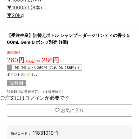
▼1000mL(8本)
▼20kg
【受注生産】詰替えボトル シャンプー ダージリンティの香り 5
00mL GemiD ポンプ別売 (1個)
販売価格
260
円
286
円
(税込10%
)
1個 (1個あたり
260
円（税込10%
286
円）)
ポイント還元
2
pt
送料別
10日以内に発送予定。（土日祝除く）
ご注文には
ログイン
が必要です
お気に入り
11831010-1
商品コード：