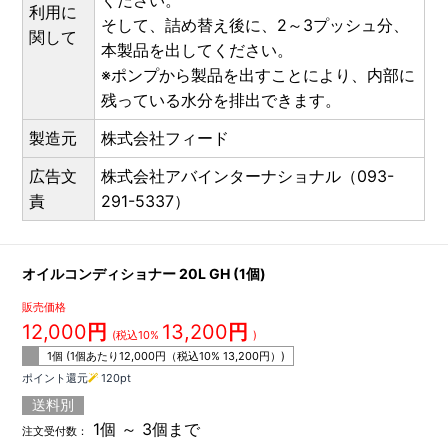
ください。
利用に
そして、詰め替え後に、2～3プッシュ分、
関して
本製品を出してください。
※ポンプから製品を出すことにより、内部に
残っている水分を排出できます。
製造元
株式会社フィード
広告文
株式会社アバインターナショナル（093-
責
291-5337）
オイルコンディショナー 20L GH (1個)
販売価格
12,000
円
13,200
円
(税込10%
)
1個 (1個あたり
12,000
円（税込10%
13,200
円）)
ポイント還元
120
pt
送料別
1個 ～ 3個まで
注文受付数：