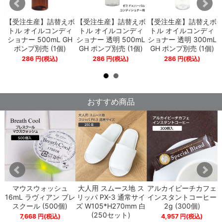
【受注生産】詰替えボ
【受注生産】詰替えボ
【受注生産】詰替えボ
トル オイルコンディ
トル オイルコンディ
トル オイルコンディ
ショナー 500mL GH
ショナー 透明 500mL
ショナー 透明 300mL
ポンプ別売 (1個)
GH ポンプ別売 (1個)
GH ポンプ別売 (1個)
286
円
(税込)
286
円
(税込)
286
円
(税込)
おすすめ商品
プ
マウスウォッシュ
大人用 スムース地 ス
アルカイビーチカフェ
ペ
16mL ラヴィアン ブレ
リッパ PX-3 通常サイ
インスタントコーヒー
スクール (500個)
ズ W105*H270mm 白
2g (300個)
(250セット)
7,668
円
(税込)
4,957
円
(税込)