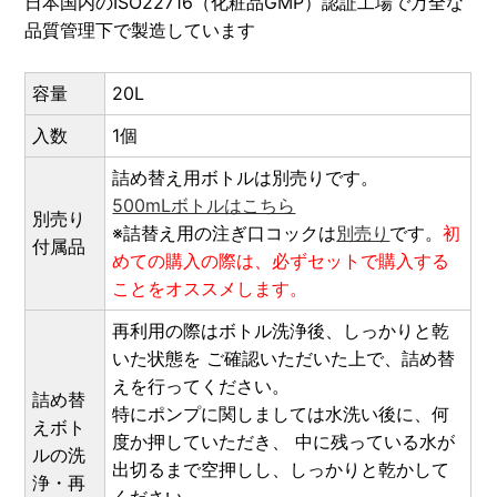
日本国内のISO22716（化粧品GMP）認証工場で万全な
品質管理下で製造しています
容量
20L
入数
1個
詰め替え用ボトルは別売りです。
500mLボトルはこちら
別売り
※詰替え用の注ぎ口コックは
別売り
です。
初
付属品
めての購入の際は、必ずセットで購入する
ことをオススメします。
再利用の際はボトル洗浄後、しっかりと乾
いた状態を ご確認いただいた上で、詰め替
えを行ってください。
詰め替
特にポンプに関しましては水洗い後に、何
えボト
度か押していただき、 中に残っている水が
ルの洗
出切るまで空押しし、しっかりと乾かして
浄・再