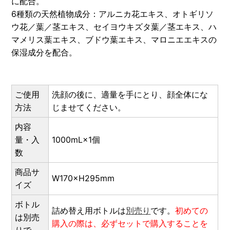
に配合。
6種類の天然植物成分：アルニカ花エキス、オトギリソ
ウ花／葉／茎エキス、セイヨウキズタ葉／茎エキス、ハ
マメリス葉エキス、ブドウ葉エキス、マロニエエキスの
保湿成分を配合。
ご使用
洗顔の後に、適量を手にとり、顔全体にな
方法
じませてください。
内容
量・入
1000mL×1個
数
商品サ
W170×H295mm
イズ
ボトル
詰め替え用ボトルは
別売り
です。
初めての
は別売
購入の際は、必ずセットで購入することを