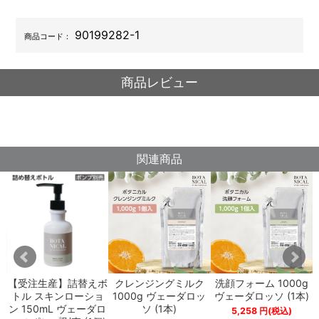
90199282-1
商品コード：
商品レビュー
関連商品
点
【受注生産】詰替えボ
クレンジングミルク
洗顔フォーム 1000g
ダ
トル スキンローショ
1000g ヴェーダロッ
ヴェーダロッソ (1本)
ン 150mL ヴェーダロ
ソ (1本)
5,258
円
(税込)