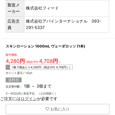
製造メ
株式会社フィード
ーカー
広告文
株式会社アバインターナショナル 093-
責
291-5337
スキンローション 1000mL ヴェーダロッソ (1本)
販売価格
4,280
円
4,708
円
(税込10%
)
1個 (1個あたり
4,280
円（税込10%
4,708
円）)
ポイント還元
42
pt
送料別
1個 ～ 3個まで
注文受付数：
3～4日以内に発送予定。（土日祝除く）
ご注文には
ログイン
が必要です
お気に入り