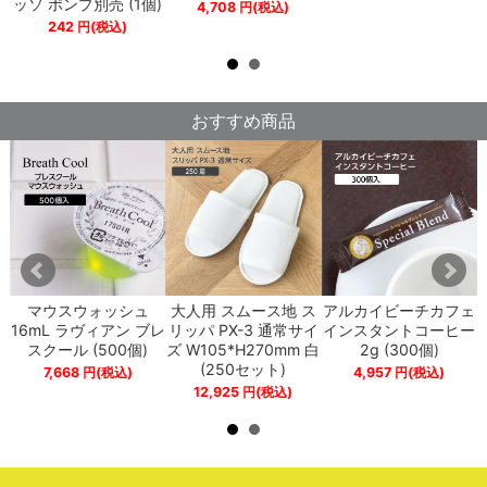
ッソ ポンプ別売 (1個)
4,708
円
(税込)
242
円
(税込)
おすすめ商品
プ
マウスウォッシュ
大人用 スムース地 ス
アルカイビーチカフェ
ペ
16mL ラヴィアン ブレ
リッパ PX-3 通常サイ
インスタントコーヒー
スクール (500個)
ズ W105*H270mm 白
2g (300個)
(250セット)
7,668
円
(税込)
4,957
円
(税込)
12,925
円
(税込)