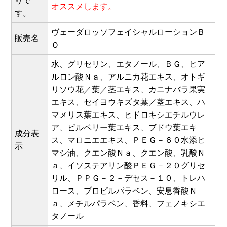
りで
オススメします。
す。
ヴェーダロッソフェイシャルローションＢ
販売名
Ｏ
水、グリセリン、エタノール、ＢＧ、ヒア
ルロン酸Ｎａ、アルニカ花エキス、オトギ
リソウ花／葉／茎エキス、カニナバラ果実
エキス、セイヨウキズタ葉／茎エキス、ハ
マメリス葉エキス、ヒドロキシエチルウレ
ア、ビルベリー葉エキス、ブドウ葉エキ
成分表
ス、マロニエエキス、ＰＥＧ－６０水添ヒ
示
マシ油、クエン酸Ｎａ、クエン酸、乳酸Ｎ
ａ、イソステアリン酸ＰＥＧ－２０グリセ
リル、ＰＰＧ－２－デセス－１０、トレハ
ロース、プロピルパラベン、安息香酸Ｎ
ａ、メチルパラベン、香料、フェノキシエ
タノール