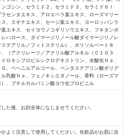
ィンゴシン、セラミド２、セラミド３、セラミド６Ｉ
プラセンタエキス、アロエベラ葉エキス、ローズマリー
キス、スギナエキス、セージ葉エキス、ヨーロッパシラ
ワ葉エキス、セイヨウノコギリソウエキス、フキタンポ
トレハロース、ダイマージリノール酸ダイマージリノレ
ソステアリル／フィトステリル）、ポリソルベート８
ン、（アクリレーツ／アクリル酸アルキル（Ｃ１０３
ヒドロキシプロピルシクロデキストリン、水酸化Ｎａ、
ＰＧ、ベヘニルアルコール、ペンタステアリン酸ポリグ
イル乳酸Ｎａ、フェノキシエタノール、香料（ローズマ
有）、ブチルカルバミン酸ヨウ化プロピニル
ばした後、お顔全体になじませてください。
いかよく注意して使用してください。化粧品がお肌に合