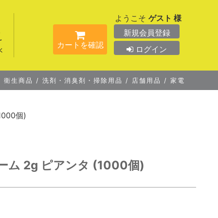
ようこそ
ゲスト 様
新規会員登録
カートを確認
ログイン
/
衛生商品
/
洗剤・消臭剤・掃除用品
/
店舗用品
/
家電
000個)
 2g ピアンタ (1000個)