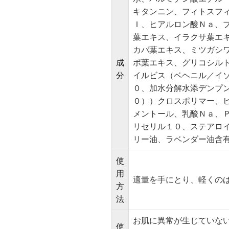
キタンニン、フィトスフ
Ｉ、ヒアルロン酸Ｎａ、
葉エキス、イラクサ葉エ
カバ葉エキス、ミツガシ
成
ポ葉エキス、グリコシル
分
イルビス（ベヘニル／イ
０、加水分解水添デンプ
０））クロスポリマー、
メントール、乳酸Ｎａ、
リセリル１０、ステアロ
リー油、ラベンダー油含
使
用
適量を手にとり、軽くの
方
法
お肌に異常が生じていな
使