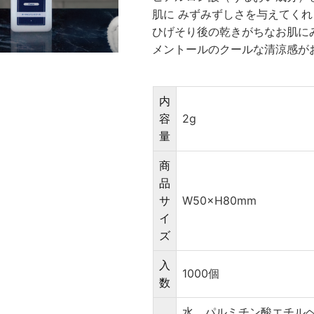
肌に みずみずしさを与えてく
ひげそり後の乾きがちなお肌に
メントールのクールな清涼感が
内
容
2g
量
商
品
サ
W50×H80mm
イ
ズ
入
1000個
数
水、パルミチン酸エチル