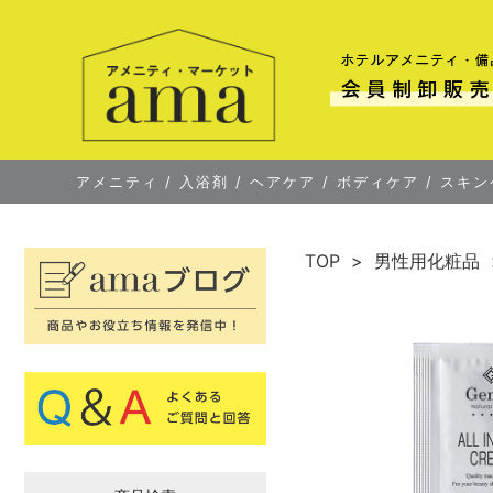
アメニティ
/
入浴剤
/
ヘアケア
/
ボディケア
/
スキン
TOP
男性用化粧品