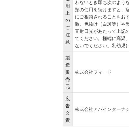
わないとき即ち次のよう
用
類の使用を続けますと、
上
にご相談されることをお
の
激、色抜け（白斑等）や
ご
直射日光があたって上記
注
てください。極端に高温
意
ないでください。乳幼児(
製
造
販
株式会社フィード
売
元
広
告
株式会社アバインターナショナ
文
責