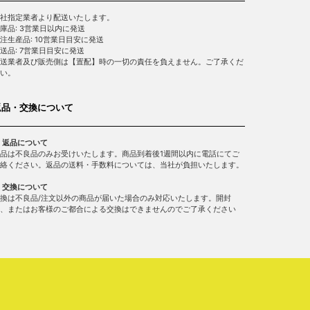
社指定業者より配送いたします。
庫品: 3営業日以内に発送
注生産品: 10営業日目安に発送
送品: 7営業日目安に発送
送業者及び販売側は【置配】時の一切の責任を負えません。ご了承くだ
い。
返品・交換について
 返品について
品は不良品のみお受けいたします。商品到着後1週間以内に電話にてご
絡ください。返品の送料・手数料については、当社が負担いたします。
 交換について
換は不良品/注文以外の商品が届いた場合のみ対応いたします。開封
、またはお客様のご都合による交換はできませんのでご了承ください