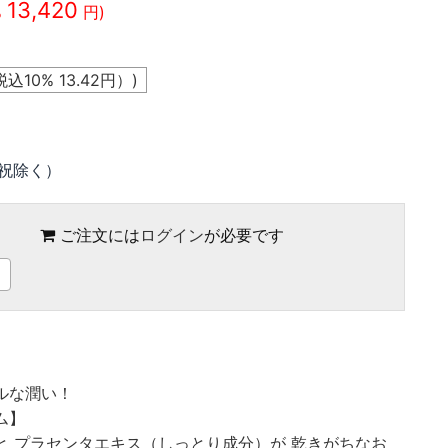
13,420
%
円)
税込10%
13.42
円）)
祝除く）
ご注文には
ログイン
が必要です
ルな潤い！
ム】
と プラセンタエキス（しっとり成分）が 乾きがちなお