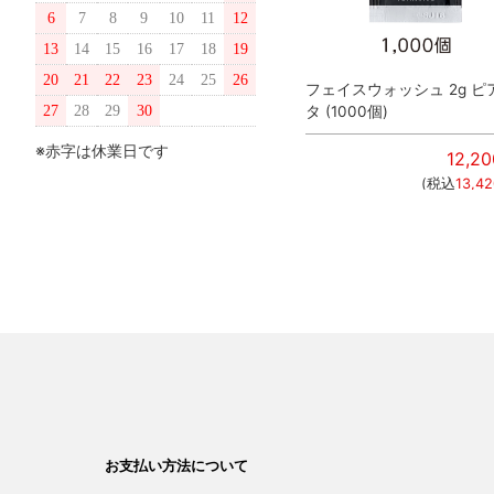
6
7
8
9
10
11
12
13
14
15
16
17
18
19
20
21
22
23
24
25
26
ピアン
オールインワンクリーム 2g ピ
フェイスウォッシュ 2g ピ
27
アンタ (200個)
28
29
30
タ (1000個)
※赤字は休業日です
00
円
3,740
円
12,20
420
円
)
(税込
4,114
円
)
(税込
13,42
お支払い方法について