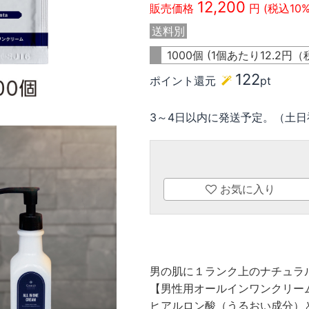
12,200
販売価格
円 (税込10
送料別
1000個 (1個あたり
12.2
円（
122
ポイント還元
pt
3～4日以内に発送予定。（土日
お気に入り
男の肌に１ランク上のナチュラ
【男性用オールインワンクリー
ヒアルロン酸（うるおい成分）