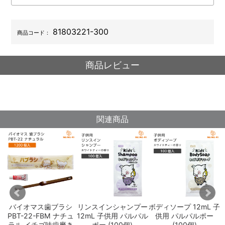
81803221-300
商品コード：
商品レビュー
関連商品
用
バイオマス歯ブラシ
リンスインシャンプー
ボディソープ 12mL 子
ポ
PBT-22-FBM ナチュ
12mL 子供用 パルパル
供用 パルパルポー
ラル イチゴ味歯磨き
ポー (100個)
(100個)