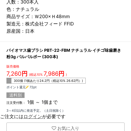
入数：300本入
色：ナチュラル
商品サイズ：Ｗ200×Ｈ48mm
製造元：株式会社フィード FFID
原産国：日本
バイオマス歯ブラシ PBT-22-FBM ナチュラル イチゴ味歯磨き
粉3g パルパルポー (300本)
販売価格
7,260
円
7,986
円
(税込10%
)
300個 (1個あたり
24.2
円（税込10%
26.62
円）)
ポイント還元
72
pt
送料別
1個 ～ 1個まで
注文受付数：
3～4日以内に発送予定。（土日祝除く）
ご注文には
ログイン
が必要です
お気に入り