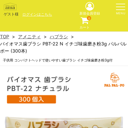
MENU
新規会員登録
ゲスト様
ログインはこちら
0
カート
TOP
アメニティ
ハブラシ
バイオマス歯ブラシ PBT-22 N イチゴ味歯磨き粉3g パルパル
ポー (300本)
子供用 コンパクトヘッドで使いやすい歯ブラシ イチゴ味歯磨き粉3g付