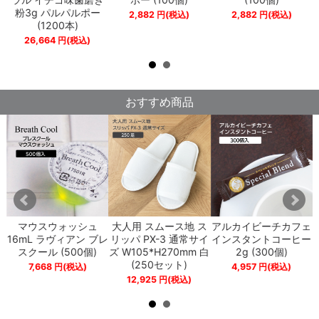
粉3g パルパルポー
2,882
円
(税込)
2,882
円
(税込)
(1200本)
26,664
円
(税込)
おすすめ商品
プ
マウスウォッシュ
大人用 スムース地 ス
アルカイビーチカフェ
ペ
16mL ラヴィアン ブレ
リッパ PX-3 通常サイ
インスタントコーヒー
スクール (500個)
ズ W105*H270mm 白
2g (300個)
(250セット)
7,668
円
(税込)
4,957
円
(税込)
12,925
円
(税込)