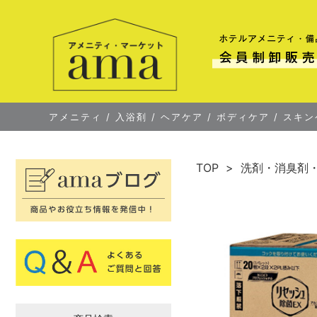
アメニティ
/
入浴剤
/
ヘアケア
/
ボディケア
/
スキン
TOP
洗剤・消臭剤