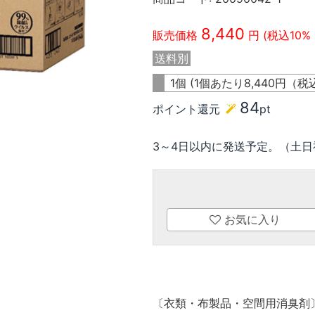
8,440
販売価格
円 (税込10%
送料別
1個 (1個あたり
8,440
円（税込
84
ポイント還元
pt
3～4日以内に発送予定。（土日
お気に入り
〔衣類・布製品・空間用消臭剤