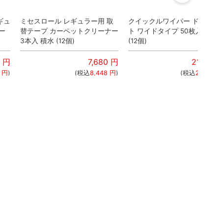
ギュ
ミセスロール レギュラー用 取
クイックルワイパー ドライシ
ー
替テープ カーペットクリーナー
ト ワイドタイプ 50枚入 花王
3本入 積水 (12個)
(12個)
円
7,680
円
21,960
円
)
(税込
8,448
円
)
(税込
24,156