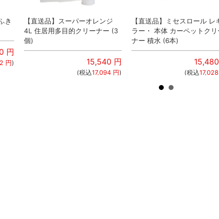
 ふき
【直送品】スーパーオレンジ
【直送品】ミセスロール レ
4L 住居用多目的クリーナー (3
ラー・ 本体 カーペットクリ
個)
ナー 積水 (6本)
20
円
15,540
円
15,480
32
円
)
(税込
17,094
円
)
(税込
17,028