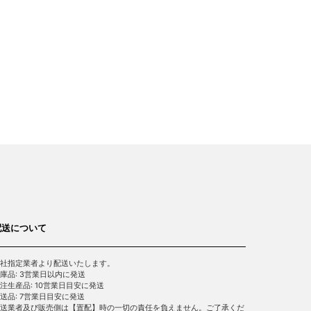
配送について
社指定業者より配送いたします。
庫品: 3営業日以内に発送
注生産品: 10営業日目安に発送
送品: 7営業日目安に発送
送業者及び販売側は【置配】時の一切の責任を負えません。ご了承くだ