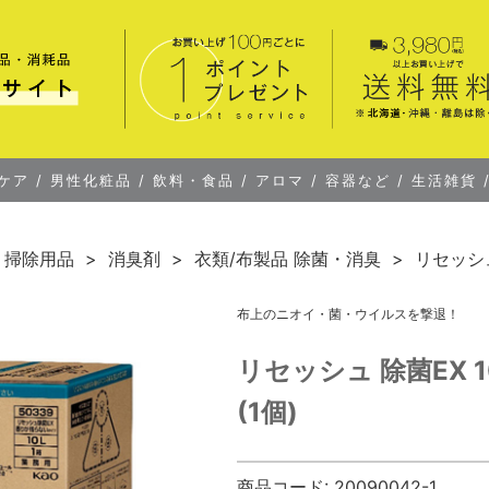
ケア
/
男性化粧品
/
飲料・食品
/
アロマ
/
容器など
/
生活雑貨
・掃除用品
消臭剤
衣類/布製品 除菌・消臭
リセッシュ
布上のニオイ・菌・ウイルスを撃退！
リセッシュ 除菌EX 
(1個)
商品コード:
20090042-1