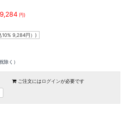
9,284
円)
10%
9,284
円）)
祝除く）
ご注文には
ログイン
が必要です
〕