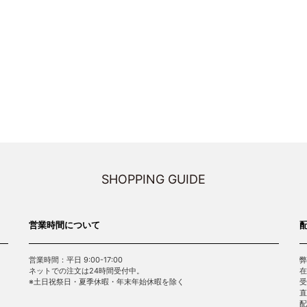
SHOPPING GUIDE
営業時間について
営業時間：平日 9:00-17:00
弊
ネットでの注文は24時間受付中。
在
※土日祝祭日・夏季休暇・年末年始休暇を除く
受
直
配