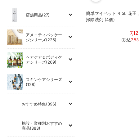
用 取
クイックルワイパー ドライシー
簡単マイペット 4.5L 花王
店舗用品(27)
ーナー
ト ワイドタイプ 50枚入 花王
掃除洗剤 (4個)
(12個)
7,1
アメニティパッケー
80
円
21,960
円
ジシリーズ(226)
(税込
7,8
448
円
)
(税込
24,156
円
)
ヘアケア＆ボディケ
アシリーズ(269)
スキンケアシリーズ
(128)
おすすめ特集(396)
施設・業種別おすすめ
商品(383)