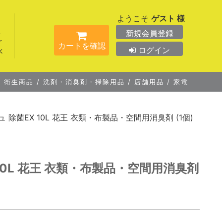
ようこそ
ゲスト 様
新規会員登録
カートを確認
ログイン
/
衛生商品
/
洗剤・消臭剤・掃除用品
/
店舗用品
/
家電
 除菌EX 10L 花王 衣類・布製品・空間用消臭剤 (1個)
10L 花王 衣類・布製品・空間用消臭剤