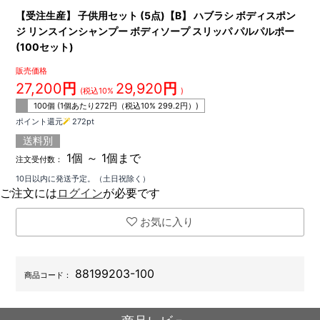
【受注生産】 子供用セット (5点)【B】 ハブラシ ボディスポン
ジ リンスインシャンプー ボディソープ スリッパ パルパルポー
(100セット)
販売価格
27,200
円
29,920
円
(税込10%
)
100個 (1個あたり
272
円（税込10%
299.2
円）)
ポイント還元
272
pt
送料別
1個 ～ 1個まで
注文受付数：
10日以内に発送予定。（土日祝除く）
ご注文には
ログイン
が必要です
お気に入り
88199203-100
商品コード：