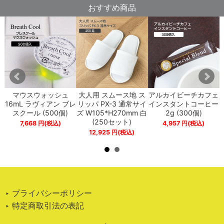
おすすめ商品
プ
マウスウォッシュ
大人用 スムース地 ス
アルカイビーチカフェ
ペ
16mL ラヴィアン ブレ
リッパ PX-3 通常サイ
インスタントコーヒー
スクール (500個)
ズ W105*H270mm 白
2g (300個)
(250セット)
7,668
円
(税込)
4,957
円
(税込)
12,925
円
(税込)
‣ プライバシーポリシー
‣ 特定商取引法の表記