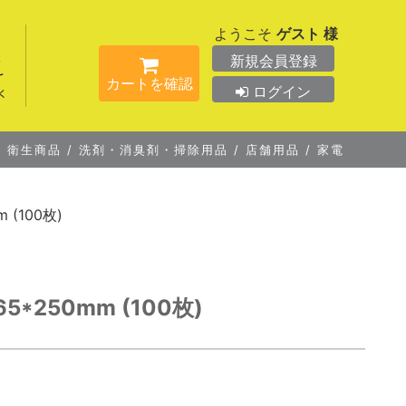
ようこそ
ゲスト 様
新規会員登録
カートを確認
ログイン
/
衛生商品
/
洗剤・消臭剤・掃除用品
/
店舗用品
/
家電
 (100枚)
*250mm (100枚)