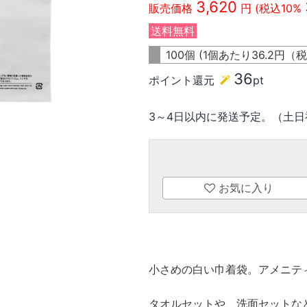
3,620
販売価格
円 (税込10%
送料無料
100個 (1個あたり
36.2
円（税
36
ポイント還元
pt
3～4日以内に発送予定。（土日
お気に入り
小さめの白い巾着袋。アメニテ
タオルセットや、洗面セットな