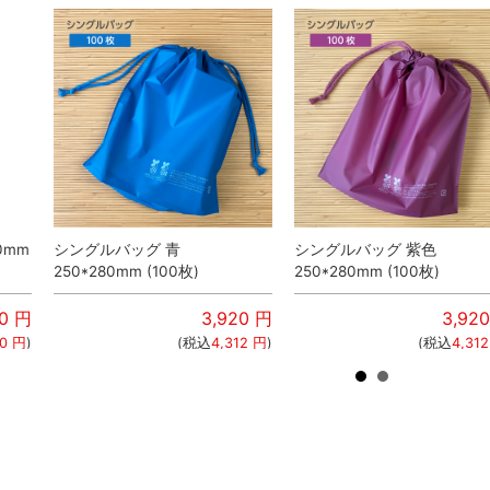
0mm
シングルバッグ 青
シングルバッグ 紫色
250*280mm (100枚)
250*280mm (100枚)
0
円
3,920
円
3,920
0
円
)
(税込
4,312
円
)
(税込
4,312