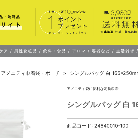
ケア
/
男性化粧品
/
飲料・食品
/
アロマ
/
容器など
/
生活雑貨
アメニティ巾着袋・ポーチ
シングルバッグ 白 165*250mm
アメニティ袋に便利な定番巾着
シングルバッグ 白 165
商品コード:
24640010-100