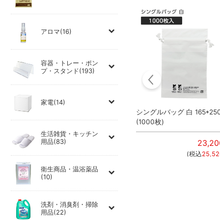
アロマ(16)
容器・トレー・ポン
プ・スタンド(193)
家電(14)
シングルバッグ 芥子色
シングルバッグ 白 165*25
250*280mm (100枚)
(1000枚)
生活雑貨・キッチン
用品(83)
20
円
3,920
円
23,20
312
円
)
(税込
4,312
円
)
(税込
25,52
衛生商品・温浴薬品
(10)
洗剤・消臭剤・掃除
用品(22)