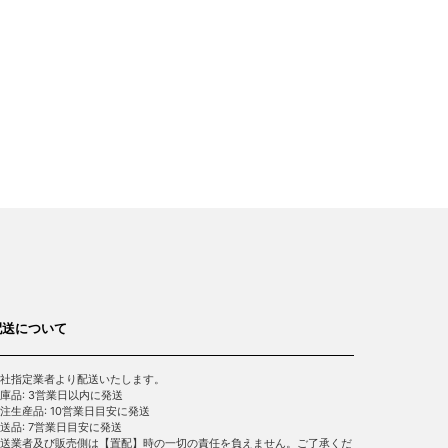
配送について
社指定業者より配送いたします。
庫品: 3営業日以内に発送
注生産品: 10営業日目安に発送
送品: 7営業日目安に発送
送業者及び販売側は【置配】時の一切の責任を負えません。ご了承くだ