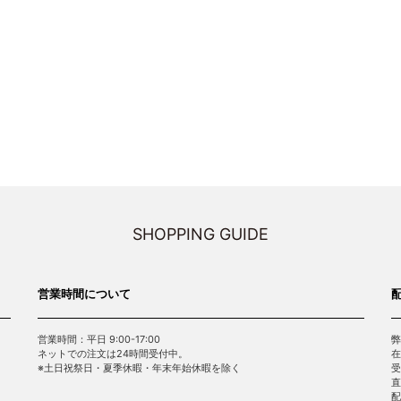
SHOPPING GUIDE
営業時間について
営業時間：平日 9:00-17:00
弊
ネットでの注文は24時間受付中。
在
※土日祝祭日・夏季休暇・年末年始休暇を除く
受
直
配