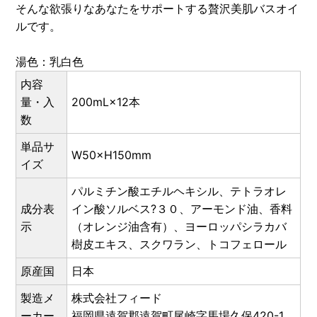
そんな欲張りなあなたをサポートする贅沢美肌バスオイ
ルです。
湯色：乳白色
内容
量・入
200mL×12本
数
単品サ
W50×H150mm
イズ
パルミチン酸エチルヘキシル、テトラオレ
成分表
イン酸ソルベス?３０、アーモンド油、香料
示
（オレンジ油含有）、ヨーロッパシラカバ
樹皮エキス、スクワラン、トコフェロール
原産国
日本
製造メ
株式会社フィード
ーカー
福岡県遠賀郡遠賀町尾崎字馬場久保420-1