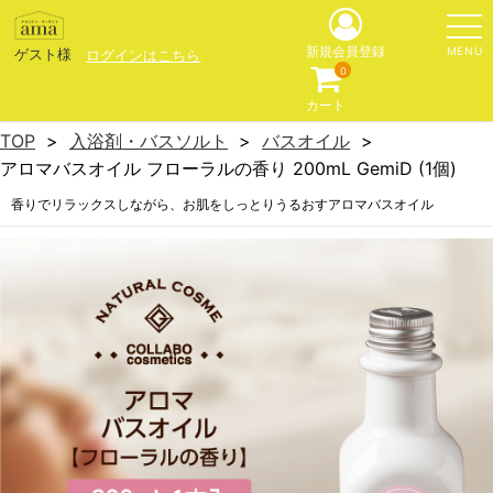
MENU
新規会員登録
ゲスト様
ログインはこちら
0
カート
TOP
入浴剤・バスソルト
バスオイル
アロマバスオイル フローラルの香り 200mL GemiD (1個)
香りでリラックスしながら、お肌をしっとりうるおすアロマバスオイル