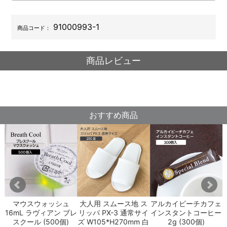
91000993-1
商品コード：
商品レビュー
おすすめ商品
プ
マウスウォッシュ
大人用 スムース地 ス
アルカイビーチカフェ
ペ
16mL ラヴィアン ブレ
リッパ PX-3 通常サイ
インスタントコーヒー
スクール (500個)
ズ W105*H270mm 白
2g (300個)