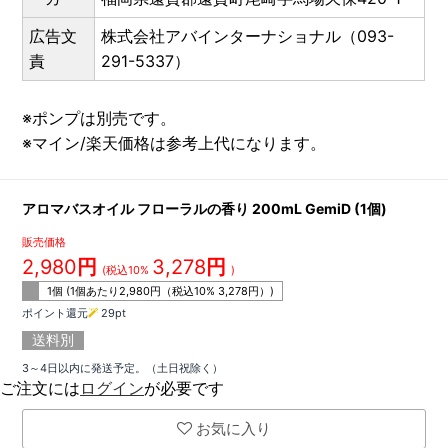
広告文
株式会社アバインターナショナル（093-
責
291-5337）
※ポンプは別売です。
※マイン/楽天価格は参考上代になります。
アロマバスオイル フローラルの香り 200mL GemiD (1個)
販売価格
2,980
円
3,278
円
(税込10%
)
1個 (1個あたり
2,980
円（税込10%
3,278
円）)
ポイント還元
29
pt
送料別
3～4日以内に発送予定。（土日祝除く）
ご注文には
ログイン
が必要です
お気に入り