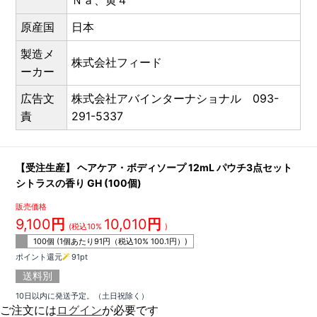
Ｎａ、黄４
原産国
日本
製造メ
株式会社フィード
ーカー
広告文
株式会社アバインターナショナル 093-
責
291-5337
【受注生産】 ヘアケア・ボディソープ 12mL パウチ3点セット
シトラスの香り GH (100個)
販売価格
9,100
円
10,010
円
(税込10%
)
100個 (1個あたり
91
円（税込10%
100.1
円）)
ポイント還元
91
pt
送料別
10日以内に発送予定。（土日祝除く）
ご注文には
ログイン
が必要です