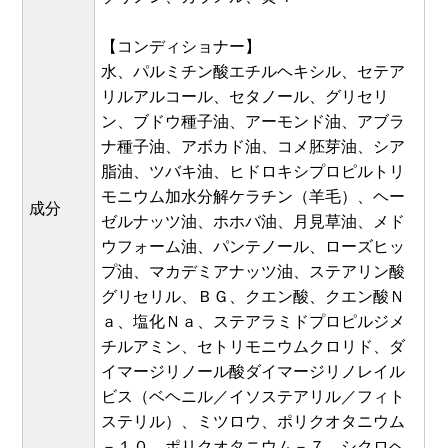
【コンディショナー】
水、パルミチン酸エチルヘキシル、セテア
リルアルコール、セタノール、グリセリ
ン、ブドウ種子油、アーモンド油、アブラ
ナ種子油、アボカド油、コメ胚芽油、シア
脂油、ツバキ油、ヒドロキシプロピルトリ
モニウム加水分解ケラチン（羊毛）、ヘー
成分
ゼルナッツ油、ホホバ油、月見草油、メド
ウフォーム油、パンテノール、ローズヒッ
プ油、マカデミアナッツ油、ステアリン酸
グリセリル、ＢＧ、クエン酸、クエン酸Ｎ
ａ、塩化Ｎａ、ステアラミドプロピルジメ
チルアミン、セトリモニウムクロリド、ダ
イマージリノール酸ダイマージリノレイル
ビス（ベヘニル／イソステアリル／フィト
ステリル）、ミツロウ、ポリクオタニウム
－１０、ポリクオタニウム－７、シクロヘ