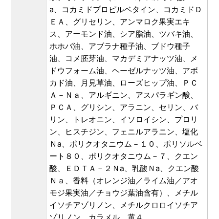
a、コカミドプロピルベタイン、コカミドＤ
ＥＡ、グリセリン、アンマロク果実エキ
ス、アーモンド油、シア脂油、ツバキ油、
ホホバ油、アブラナ種子油、ブドウ種子
油、コメ胚芽油、マカデミアナッツ油、メ
ドウフォーム油、ヘーゼルナッツ油、アボ
カド油、月見草油、ローズヒップ油、ＰＣ
Ａ－Ｎａ、アルギニン、アスパラギン酸、
ＰＣＡ、グリシン、アラニン、セリン、バ
リン、トレオニン、イソロイシン、プロリ
ン、ヒスチジン、フェニルアラニン、塩化
Ｎa、ポリクオタニウム－１０、ポリソルベ
ート８０、ポリクオタニウム－７、クエン
酸、ＥＤＴＡ－２Ｎa、乳酸Ｎa、クエン酸
Ｎａ、香料（オレンジ油／ライム油／アオ
モジ果実油／チョウジ葉油含有）、メチル
イソチアゾリノン、メチルクロロイソチア
ゾリノン、カラメル、黄４