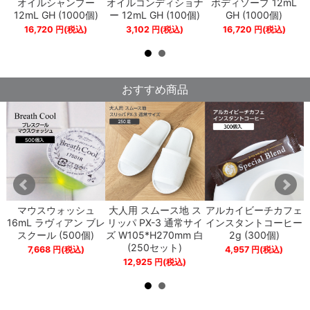
ア
オイルシャンプー
オイルコンディショナ
ボディソープ 12mL
L
12mL GH (1000個)
ー 12mL GH (100個)
GH (1000個)
セ
16,720
円
(税込)
3,102
円
(税込)
16,720
円
(税込)
おすすめ商品
プ
マウスウォッシュ
大人用 スムース地 ス
アルカイビーチカフェ
ペ
16mL ラヴィアン ブレ
リッパ PX-3 通常サイ
インスタントコーヒー
スクール (500個)
ズ W105*H270mm 白
2g (300個)
(250セット)
7,668
円
(税込)
4,957
円
(税込)
12,925
円
(税込)