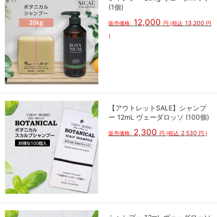
(1個)
12,000
13,200
販売価格:
円
(税込
円
)
【アウトレットSALE】シャンプ
ー 12mL ヴェーダロッソ (100個)
2,300
2,530
販売価格:
円
(税込
円
)