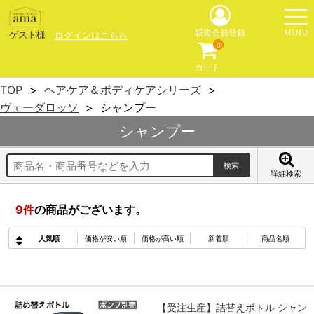
MENU
新規会員登録
ゲスト様
ログインはこちら
0
カート
TOP
ヘアケア＆ボディケアシリーズ
ヴェーダロッソ
シャンプー
シャンプー
詳細検索
9
件
の商品がございます。
人気順
価格が安い順
価格が高い順
新着順
商品名順
【受注生産】詰替えボトル シャン