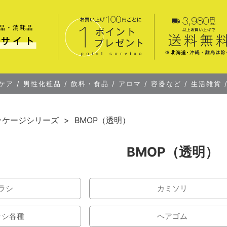
ケア
/
男性化粧品
/
飲料・食品
/
アロマ
/
容器など
/
生活雑貨
ッケージシリーズ
BMOP（透明）
BMOP（透明）
ラシ
カミソリ
ラシ各種
ヘアゴム