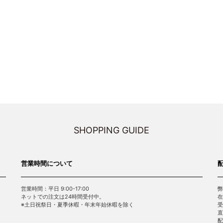
SHOPPING GUIDE
営業時間について
営業時間：平日 9:00-17:00
弊
ネットでの注文は24時間受付中。
在
※土日祝祭日・夏季休暇・年末年始休暇を除く
受
直
配