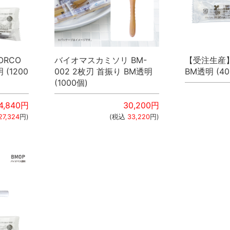
ORCO
バイオマスカミソリ BM-
【受注生産】
(1200
002 2枚刃 首振り BM透明
BM透明 (40
(1000個)
4,840
円
30,200
円
27,324
円)
(税込
33,220
円)