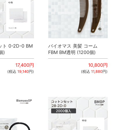
 0-2D-0 BM
バイオマス 美髪 コーム
個)
FBM BM透明 (1200個)
17,400
円
10,800
円
(税込
19,140
円)
(税込
11,880
円)