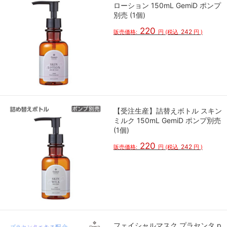
ローション 150mL GemiD ポンプ
別売 (1個)
220
242
販売価格:
円
(税込
円
)
【受注生産】詰替えボトル スキン
ミルク 150mL GemiD ポンプ別売
(1個)
220
242
販売価格:
円
(税込
円
)
フェイシャルマスク プラセンタ p