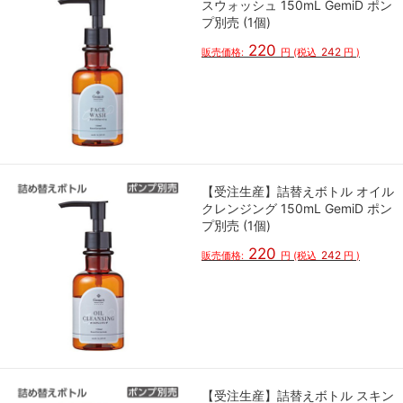
スウォッシュ 150mL GemiD ポン
プ別売 (1個)
220
242
販売価格:
円
(税込
円
)
【受注生産】詰替えボトル オイル
クレンジング 150mL GemiD ポン
プ別売 (1個)
220
242
販売価格:
円
(税込
円
)
【受注生産】詰替えボトル スキン