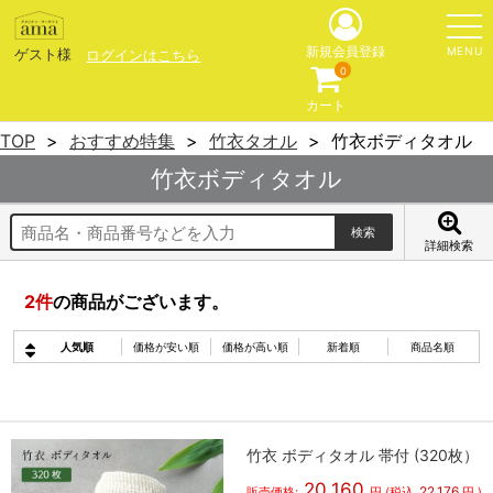
MENU
新規会員登録
ゲスト様
ログインはこちら
0
カート
TOP
おすすめ特集
竹衣タオル
竹衣ボディタオル
竹衣ボディタオル
詳細検索
2
件
の商品がございます。
人気順
価格が安い順
価格が高い順
新着順
商品名順
竹衣 ボディタオル 帯付 (320枚）
20,160
22,176
販売価格:
円
(税込
円
)