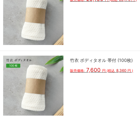
竹衣 ボディタオル 帯付 (100枚)
7,600
8,360
販売価格:
円
(税込
円
)