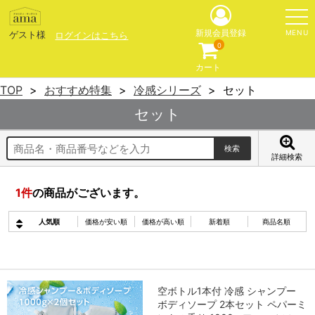
MENU
新規会員登録
ゲスト様
ログインはこちら
0
カート
TOP
おすすめ特集
冷感シリーズ
セット
セット
詳細検索
1
件
の商品がございます。
人気順
価格が安い順
価格が高い順
新着順
商品名順
空ボトル1本付 冷感 シャンプー
ボディソープ 2本セット ペパーミ