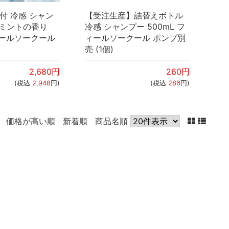
付 冷感 シャン
【受注生産】詰替えボトル
ーミントの香り
冷感 シャンプー 500mL フ
フィールソークール
ィールソークール ポンプ別
売 (1個)
2,680
円
260
円
(税込
2,948
円)
(税込
286
円)
価格が高い順
新着順
商品名順