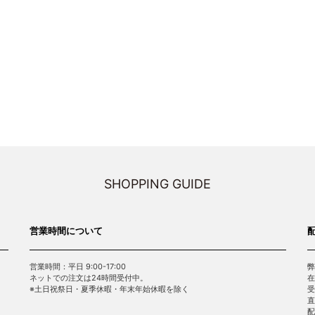
SHOPPING GUIDE
営業時間について
営業時間：平日 9:00-17:00
弊
ネットでの注文は24時間受付中。
在
※土日祝祭日・夏季休暇・年末年始休暇を除く
受
直
配