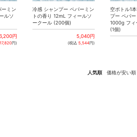
パーミン
冷感 シャンプー ペパーミン
空ボトル1本
ィールソ
トの香り 12mL フィールソ
プー ペパ
ークール (200個)
1000g 
(1個)
6,200
円
5,040
円
17,820
円)
(税込
5,544
円)
人気順
価格が安い順