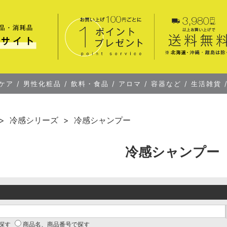
ケア
/
男性化粧品
/
飲料・食品
/
アロマ
/
容器など
/
生活雑貨
冷感シリーズ
冷感シャンプー
冷感シャンプー
探す
商品名、商品番号で探す