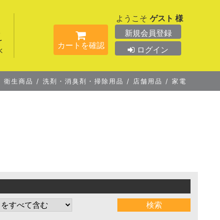
ようこそ
ゲスト 様
新規会員登録
カートを確認
ログイン
/
衛生商品
/
洗剤・消臭剤・掃除用品
/
店舗用品
/
家電