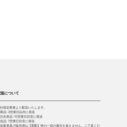
配送について
社指定業者より配送いたします。
庫品: 3営業日以内に発送
注生産品: 10営業日目安に発送
送品: 7営業日目安に発送
送業者及び販売側は【置配】時の一切の責任を負えません。ご了承くだ