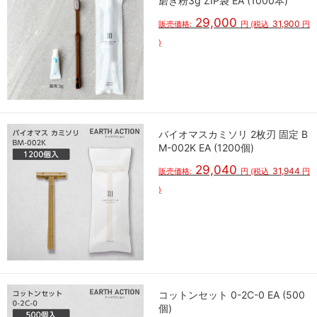
磨き粉3g ZIP袋 EA (1000本)
29,000
31,900
販売価格:
円
(税込
円
)
バイオマスカミソリ 2枚刃 固定 B
M-002K EA (1200個)
29,040
31,944
販売価格:
円
(税込
円
)
コットンセット 0-2C-0 EA (500
個)