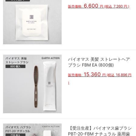
6,600
7,260
販売価格:
円
(税込
円
)
バイオマス 美髪 ストレートヘア
ブラシ FBM EA (800個)
15,360
16,896
販売価格:
円
(税込
円
)
【受注生産】バイオマス歯ブラシ
PBT-20-FBM ナチュラル 薬用歯