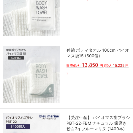
伸縮 ボディタオル 100cm バイオ
マス袋15 (500個)
13,850
15,235
販売価格:
円
(税込
円
)
【受注生産】 バイオマス歯ブラシ
PBT-22-FBM ナチュラル 歯磨き
粉白3g ブルーマリヌ (1400本)