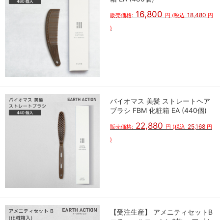
16,800
18,480
販売価格:
円
(税込
円
)
バイオマス 美髪 ストレートヘア
ブラシ FBM 化粧箱 EA (440個)
22,880
25,168
販売価格:
円
(税込
円
)
【受注生産】 アメニティセットB