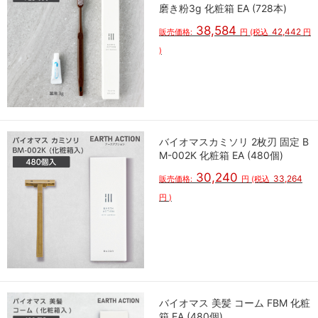
磨き粉3g 化粧箱 EA (728本)
38,584
42,442
販売価格:
円
(税込
円
)
バイオマスカミソリ 2枚刃 固定 B
M-002K 化粧箱 EA (480個)
30,240
33,264
販売価格:
円
(税込
円
)
バイオマス 美髪 コーム FBM 化粧
箱 EA (480個)