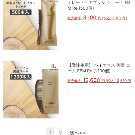
トレートヘアブラシ ショート FB
M Re (500個)
8,100
8,910
販売価格:
円
(税込
円
)
【受注生産】 バイオマス 美髪 コ
ーム FBM Re (1200個)
12,600
13,860
販売価格:
円
(税込
円
)
1
2
次へ>>