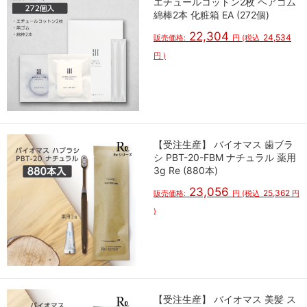
エチュールコットン2枚 ヘアゴム
綿棒2本 化粧箱 EA (272個)
22,304
24,534
販売価格:
円
(税込
円
)
【受注生産】 バイオマス 歯ブラ
シ PBT-20-FBM ナチュラル 薬用
3g Re (880本)
23,056
25,362
販売価格:
円
(税込
円
)
【受注生産】 バイオマス 美髪 ス