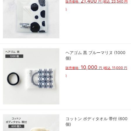
21,400
23,540
販売価格:
円
(税込
円
)
ヘアゴム 黒 ブルーマリヌ (1000
個)
10,000
11,000
販売価格:
円
(税込
円
)
コットン ボディタオル 帯付 (600
個)