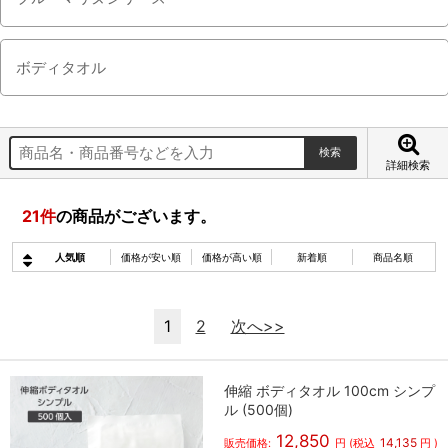
ボディタオル
詳細検索
21
件
の商品がございます。
人気順
価格が安い順
価格が高い順
新着順
商品名順
1
2
次へ>>
伸縮 ボディタオル 100cm シンプ
ル (500個)
12,850
14,135
販売価格:
円
(税込
円
)