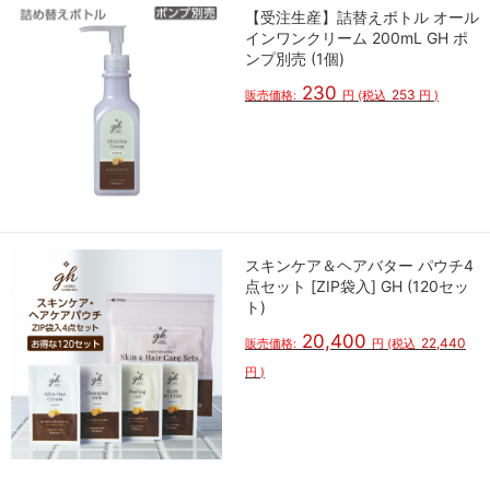
【受注生産】詰替えボトル オール
インワンクリーム 200mL GH ポ
ンプ別売 (1個)
230
253
販売価格:
円
(税込
円
)
スキンケア＆ヘアバター パウチ4
点セット [ZIP袋入] GH (120セッ
ト)
20,400
22,440
販売価格:
円
(税込
円
)