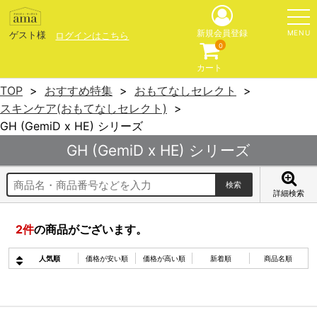
MENU
新規会員登録
ゲスト様
ログインはこちら
0
カート
TOP
おすすめ特集
おもてなしセレクト
スキンケア(おもてなしセレクト)
GH (GemiD x HE) シリーズ
GH (GemiD x HE) シリーズ
詳細検索
2
件
の商品がございます。
人気順
価格が安い順
価格が高い順
新着順
商品名順