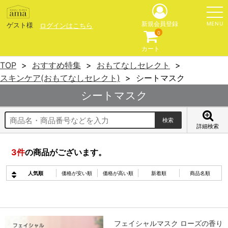
MENU
新規会員登録
ゲスト様
ログインはこちら
0
カート
TOP
おすすめ特集
おもてなしセレクト
スキンケア(おもてなしセレクト)
シートマスク
シートマスク
詳細検索
3
件
の商品がございます。
人気順
価格が安い順
価格が高い順
新着順
商品名順
フェイシャルマスク ローズの香り