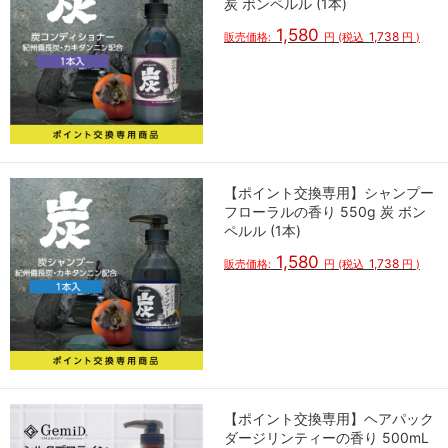
炭 ボンペルル (1本)
1,580
1,738
販売価格:
円
(税込
円
)
【ポイント交換専用】シャンプー
フローラルの香り 550g 炭 ボン
ペルル (1本)
1,580
1,738
販売価格:
円
(税込
円
)
【ポイント交換専用】ヘアパック
ダージリンティーの香り 500mL