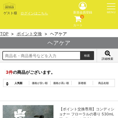
MENU
新規会員登録
ゲスト様
ログインはこちら
0
カート
TOP
ポイント交換
ヘアケア
ヘアケア
詳細検索
3
件
の商品がございます。
人気順
価格が安い順
価格が高い順
新着順
商品名順
【ポイント交換専用】コンディシ
ョナー フローラルの香り 530mL