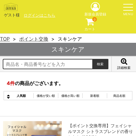
MENU
新規会員登録
ゲスト様
ログインはこちら
0
カート
TOP
ポイント交換
スキンケア
スキンケア
詳細検索
4
件
の商品がございます。
人気順
価格が安い順
価格が高い順
新着順
商品名順
【ポイント交換専用】フェイシャ
ルマスク シトラスブレンドの香り