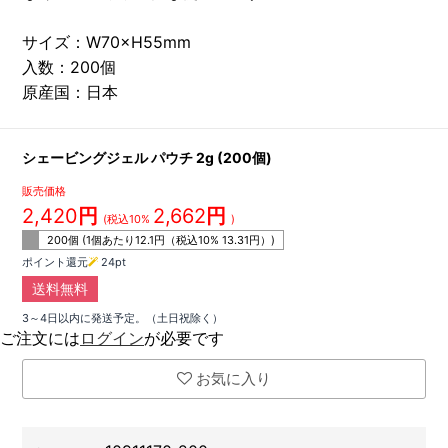
サイズ：W70×H55mm
入数：200個
原産国：日本
シェービングジェル パウチ 2g (200個)
販売価格
2,420
円
2,662
円
(税込10%
)
200個 (1個あたり
12.1
円（税込10%
13.31
円）)
ポイント還元
24
pt
送料無料
3～4日以内に発送予定。（土日祝除く）
ご注文には
ログイン
が必要です
お気に入り