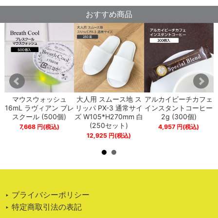
おすすめ商品
プ
マウスウォッシュ
大人用 スムース地 ス
アルカイビーチカフェ
ペ
16mL ラヴィアン ブレ
リッパ PX-3 通常サイ
インスタントコーヒー
スクール (500個)
ズ W105*H270mm 白
2g (300個)
(250セット)
7,668
円
(税込)
4,957
円
(税込)
12,925
円
(税込)
‣ プライバシーポリシー
‣ 特定商取引法の表記