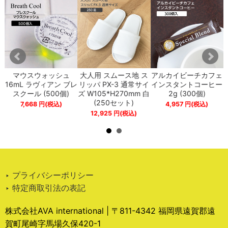
プ
マウスウォッシュ
大人用 スムース地 ス
アルカイビーチカフェ
ペ
16mL ラヴィアン ブレ
リッパ PX-3 通常サイ
インスタントコーヒー
スクール (500個)
ズ W105*H270mm 白
2g (300個)
(250セット)
7,668
円
(税込)
4,957
円
(税込)
12,925
円
(税込)
‣ プライバシーポリシー
‣ 特定商取引法の表記
株式会社AVA international | 〒811-4342 福岡県遠賀郡遠
賀町尾崎字馬場久保420-1