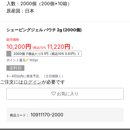
入数：2000個（200個×10箱）
原産国：日本
シェービングジェル パウチ 2g (2000個)
販売価格
10,200
円
11,220
円
(税込10%
)
2000個 (1個あたり
5.1
円（税込10%
5.61
円）)
ポイント還元
102
pt
送料別
3～4日以内に発送予定。（土日祝除く）
ご注文には
ログイン
が必要です
お気に入り
10911170-2000
商品コード：