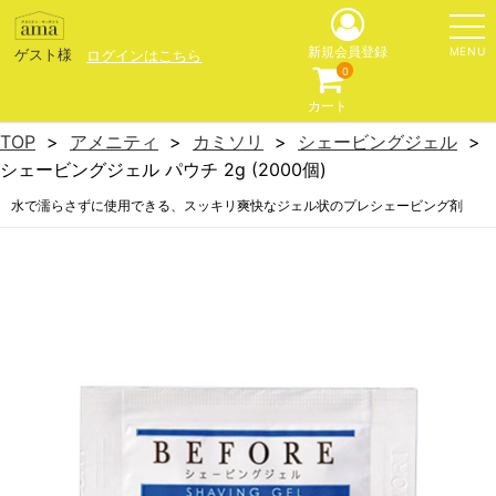
MENU
新規会員登録
ゲスト様
ログインはこちら
0
カート
TOP
アメニティ
カミソリ
シェービングジェル
シェービングジェル パウチ 2g (2000個)
水で濡らさずに使用できる、スッキリ爽快なジェル状のプレシェービング剤