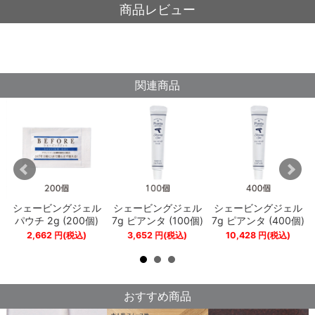
商品レビュー
関連商品
シェービングジェル
シェービングジェル
シェービングジェル
り
パウチ 2g (200個)
7g ピアンタ (100個)
7g ピアンタ (400個)
2,662
円
(税込)
3,652
円
(税込)
10,428
円
(税込)
おすすめ商品