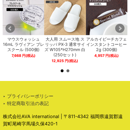
プ
マウスウォッシュ
大人用 スムース地 ス
アルカイビーチカフェ
ペ
16mL ラヴィアン ブレ
リッパ PX-3 通常サイ
インスタントコーヒー
スクール (500個)
ズ W105*H270mm 白
2g (300個)
(250セット)
7,668
円
(税込)
4,957
円
(税込)
12,925
円
(税込)
‣ プライバシーポリシー
‣ 特定商取引法の表記
株式会社AVA international | 〒811-4342 福岡県遠賀郡遠
賀町尾崎字馬場久保420-1