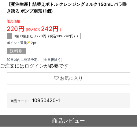
【受注生産】詰替えボトル クレンジングミルク 150mL バラ咲
き誇る ポンプ別売 (1個)
販売価格
220
円
242
円
(税込10%
)
1個 (1個あたり
220
円（税込10%
242
円）)
ポイント還元
2
pt
送料別
10日以内に発送予定。（土日祝除く）
ご注文には
ログイン
が必要です
お気に入り
10950420-1
商品コード：
商品レビュー