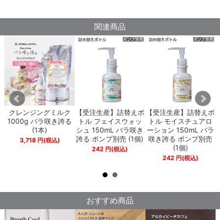
関連商品
点
クレンジングミルク
【受注生産】詰替えボ
【受注生産】詰替えボ
き
1000g バラ咲き誇る
トル フェイスウォッ
トル モイスチュアロ
(1本)
シュ 150mL バラ咲き
ーション 150mL バラ
誇る ポンプ別売 (1個)
咲き誇る ポンプ別売
3,718
円
(税込)
(1個)
242
円
(税込)
242
円
(税込)
おすすめ商品