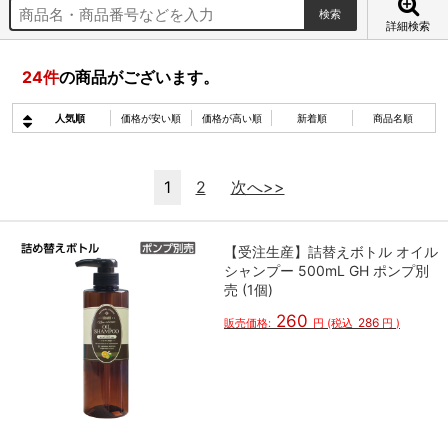
詳細検索
24
件
の商品がございます。
人気順
価格が安い順
価格が高い順
新着順
商品名順
1
2
次へ>>
【受注生産】詰替えボトル オイル
シャンプー 500mL GH ポンプ別
売 (1個)
260
286
販売価格:
円
(税込
円
)