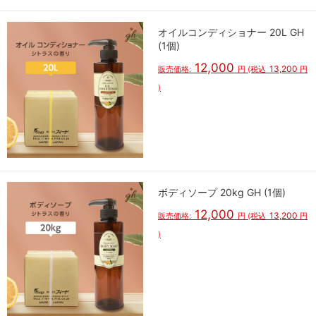
オイルコンディショナー 20L GH
(1個)
12,000
13,200
販売価格:
円
(税込
円
)
ボディソープ 20kg GH (1個)
12,000
13,200
販売価格:
円
(税込
円
)