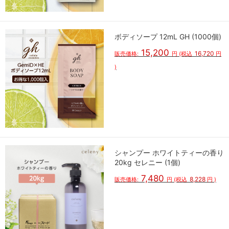
ボディソープ 12mL GH (1000個)
15,200
16,720
販売価格:
円
(税込
円
)
シャンプー ホワイトティーの香り
20kg セレニー (1個)
7,480
8,228
販売価格:
円
(税込
円
)