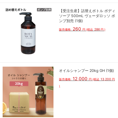
【受注生産】詰替えボトル ボディ
ソープ 500mL ヴェーダロッソ ポ
ンプ別売 (1個)
260
286
販売価格:
円
(税込
円
)
オイルシャンプー 20kg GH (1個)
12,000
13,200
販売価格:
円
(税込
円
)