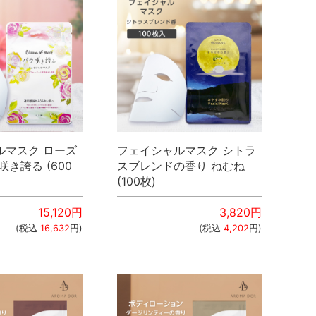
ルマスク ローズ
フェイシャルマスク シトラ
咲き誇る (600
スブレンドの香り ねむね
(100枚)
15,120
円
3,820
円
(税込
16,632
円)
(税込
4,202
円)