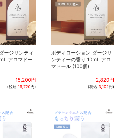
 ダージリンティ
ボディローション ダージリ
2mL アロマドー
ンティーの香り 10mL アロ
マドール (100個)
15,200
円
2,820
円
(税込
16,720
円)
(税込
3,102
円)