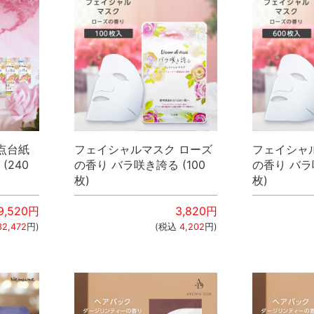
点台紙
フェイシャルマスク ローズ
フェイシャ
(240
の香り バラ咲き誇る (100
の香り バラ
枚)
枚)
9,520
円
3,820
円
32,472
円)
(税込
4,202
円)