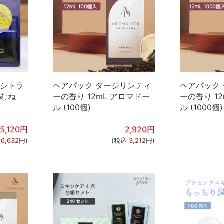
 シトラ
ヘアパック ダージリンティ
ヘアパック
ねむね
ーの香り 12mL アロマドー
ーの香り 1
ル (100個)
ル (1000個)
15,120
円
2,920
円
16,632
円)
(税込
3,212
円)