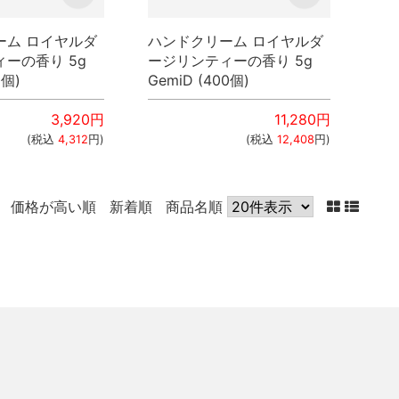
ーム ロイヤルダ
ハンドクリーム ロイヤルダ
ーの香り 5g
ージリンティーの香り 5g
0個)
GemiD (400個)
3,920
円
11,280
円
(税込
4,312
円)
(税込
12,408
円)
価格が高い順
新着順
商品名順