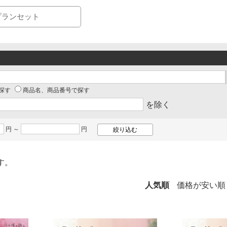
プランセット
探す
商品名、商品番号で探す
を除く
円 ～
円
す。
人気順
価格が安い順