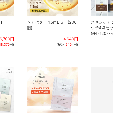
H
ヘアバター 1.5mL GH (200
スキンケア
個)
ウチ4点セット
GH (120セ
6,700
円
4,640
円
18,370
円)
(税込
5,104
円)