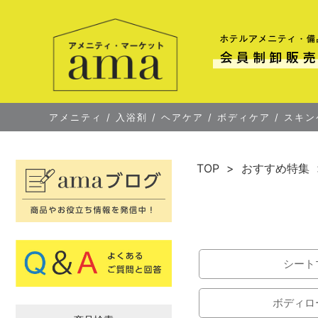
アメニティ
/
入浴剤
/
ヘアケア
/
ボディケア
/
スキン
TOP
おすすめ特集
シート
ボディロ