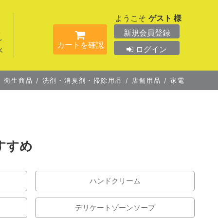
ようこそ
ゲスト 様
新規会員登録
カートを確認
ログイン
/
衛生商品
/
洗剤・消臭剤・掃除用品
/
店舗用品
/
家電
すすめ
ハンドクリーム
デリケートゾーンソープ