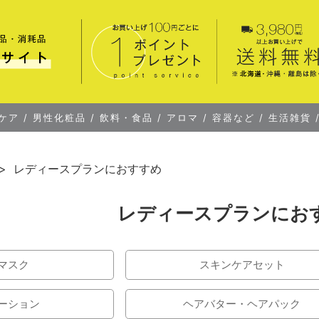
ケア
/
男性化粧品
/
飲料・食品
/
アロマ
/
容器など
/
生活雑貨
レディースプランにおすすめ
レディースプランにお
マスク
スキンケアセット
ーション
ヘアバター・ヘアパック