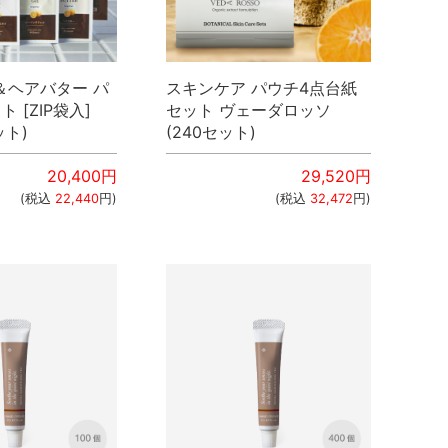
＆ヘアバター パ
スキンケア パウチ4点台紙
 [ZIP袋入]
セット ヴェーダロッソ
ット)
(240セット)
20,400
円
29,520
円
(税込
22,440
円)
(税込
32,472
円)