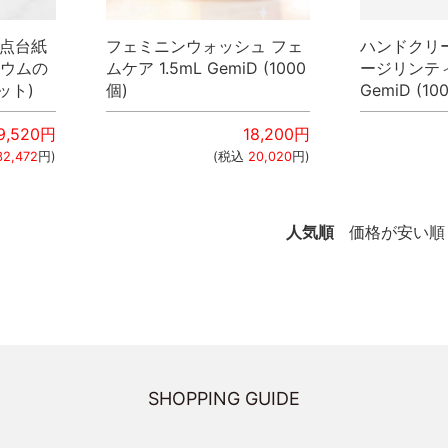
4点台紙
フェミニンウォッシュ フェ
ハンドクリ
ニウムの
ムケア 1.5mL GemiD (1000
ージリンティ
セット)
個)
GemiD (10
9,520
円
18,200
円
32,472
円)
(税込
20,020
円)
人気順
価格が安い順
SHOPPING GUIDE