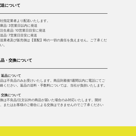
配送について
社指定業者より配送いたします。
庫品: 3営業日以内に発送
注生産品: 10営業日目安に発送
送品: 7営業日目安に発送
送業者及び販売側は【置配】時の一切の責任を負えません。ご了承くだ
い。
返品・交換について
 返品について
品は不良品のみお受けいたします。商品到着後1週間以内に電話にてご
絡ください。返品の送料・手数料については、当社が負担いたします。
 交換について
換は不良品/注文以外の商品が届いた場合のみ対応いたします。開封
、またはお客様のご都合による交換はできませんのでご了承ください