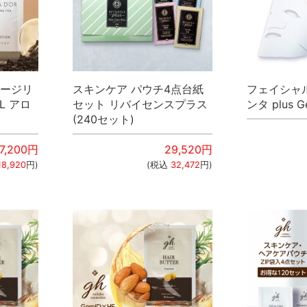
ダージリ
スキンケア パウチ4点台紙
フェイシャ
L アロ
セット リバイセンスプラス
ンタ plus G
(240セット)
7,200
円
29,520
円
18,920
円)
(税込
32,472
円)