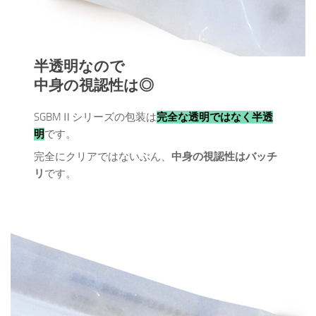
半透明なので
中身の視認性は◎
SGBMⅡシリーズの包装は
完全な透明ではなく半透
明
です。
完全にクリアではないぶん、
中身の視認性はバッチ
リ
です。