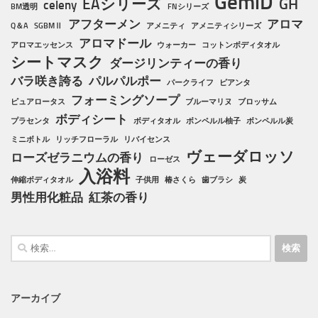
GemiD
EAシリーズ
GH
celeny
BM透明
FNシリーズ
アフターメン
アロマ
Q＆A
SGBMⅡ
アメニティ
アメニティシリーズ
アロマドール
アロマエッセンス
ウォーカー
コットンボディタオル
シートマスク
ダージリンティーの香り
バラ咲き誇る
パルパルポー
パークライフ
ピアンタ
フォーミングソープ
ピュアロータス
ブルーマリヌ
ブロッサム
ボディシート
プラセンタ
ボディタオル
ボンペルル柚子
ボンペルル炭
ミニボトル
リッチフローラル
リバイセンス
ヴェーダロッソ
ローズゼラニウムの香り
ローゼス
入浴料
伸縮ボディタオル
子供用
椿さくら
歯ブラシ
炭
男性用化粧品
紅茶の香り
検
索:
アーカイブ