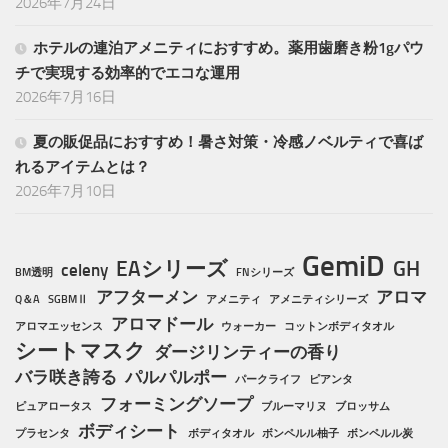
2026年7月24日
ホテルの連泊アメニティにおすすめ。薬用歯磨き粉1gパウ
チで実現する効率的でエコな運用
2026年7月16日
夏の販促品におすすめ！暑さ対策・冷感ノベルティで喜ば
れるアイテムとは？
2026年7月10日
GemiD
EAシリーズ
GH
celeny
BM透明
FNシリーズ
アフターメン
アロマ
Q＆A
SGBMⅡ
アメニティ
アメニティシリーズ
アロマドール
アロマエッセンス
ウォーカー
コットンボディタオル
シートマスク
ダージリンティーの香り
バラ咲き誇る
パルパルポー
パークライフ
ピアンタ
フォーミングソープ
ピュアロータス
ブルーマリヌ
ブロッサム
ボディシート
プラセンタ
ボディタオル
ボンペルル柚子
ボンペルル炭