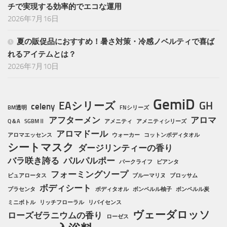
チで実現する効率的でエコな運用
2026年7月16日
夏の販促品におすすめ！暑さ対策・冷感ノベルティで喜ば
れるアイテムとは？
2026年7月10日
GemiD
EAシリーズ
GH
celeny
BM透明
FNシリーズ
アフターメン
アロマ
Q＆A
SGBMⅡ
アメニティ
アメニティシリーズ
アロマドール
アロマエッセンス
ウォーカー
コットンボディタオル
シートマスク
ダージリンティーの香り
バラ咲き誇る
パルパルポー
パークライフ
ピアンタ
フォーミングソープ
ピュアロータス
ブルーマリヌ
ブロッサム
ボディシート
プラセンタ
ボディタオル
ボンペルル柚子
ボンペルル炭
ミニボトル
リッチフローラル
リバイセンス
ヴェーダロッソ
ローズゼラニウムの香り
ローゼス