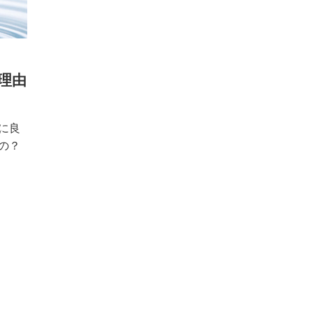
理由
に良
の？