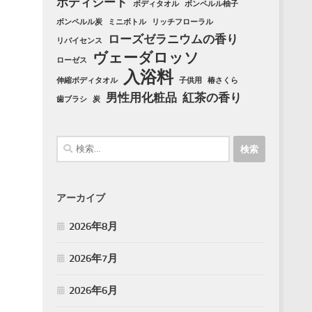
ボディシート
ボディタオル
ボンペルル柚子
ボンペルル炭
ミニボトル
リッチフローラル
ローズゼラニウムの香り
リバイセンス
ヴェーダロッソ
ローゼス
入浴料
伸縮ボディタオル
子供用
椿さくら
男性用化粧品
紅茶の香り
歯ブラシ
炭
検
索:
アーカイブ
2026年8月
2026年7月
2026年6月