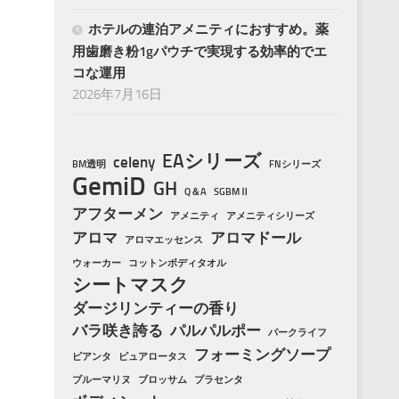
ホテルの連泊アメニティにおすすめ。薬
用歯磨き粉1gパウチで実現する効率的でエ
コな運用
2026年7月16日
EAシリーズ
celeny
BM透明
FNシリーズ
GemiD
GH
Q＆A
SGBMⅡ
アフターメン
アメニティ
アメニティシリーズ
アロマ
アロマドール
アロマエッセンス
ウォーカー
コットンボディタオル
シートマスク
ダージリンティーの香り
バラ咲き誇る
パルパルポー
パークライフ
フォーミングソープ
ピアンタ
ピュアロータス
ブルーマリヌ
ブロッサム
プラセンタ