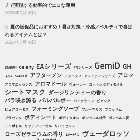
チで実現する効率的でエコな運用
2026年7月16日
夏の販促品におすすめ！暑さ対策・冷感ノベルティで喜ば
れるアイテムとは？
2026年7月10日
GemiD
EAシリーズ
GH
celeny
BM透明
FNシリーズ
アフターメン
アロマ
Q＆A
SGBMⅡ
アメニティ
アメニティシリーズ
アロマドール
アロマエッセンス
ウォーカー
コットンボディタオル
シートマスク
ダージリンティーの香り
バラ咲き誇る
パルパルポー
パークライフ
ピアンタ
フォーミングソープ
ピュアロータス
ブルーマリヌ
ブロッサム
ボディシート
プラセンタ
ボディタオル
ボンペルル柚子
ボンペルル炭
ミニボトル
リッチフローラル
リバイセンス
ヴェーダロッソ
ローズゼラニウムの香り
ローゼス