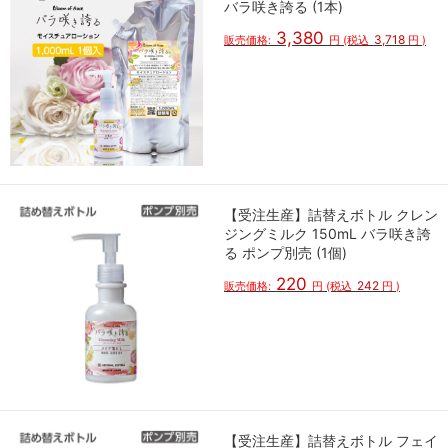
バラ咲き誇る (1本)
3,380
3,718
販売価格:
円
(税込
円
)
【受注生産】詰替えボトル クレン
ジングミルク 150mL バラ咲き誇
る ポンプ別売 (1個)
220
242
販売価格:
円
(税込
円
)
【受注生産】詰替えボトル フェイ