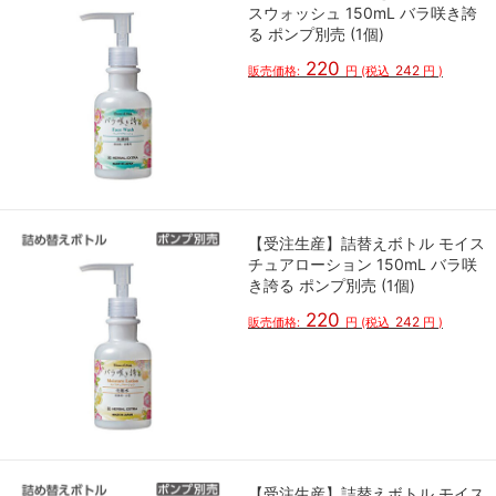
スウォッシュ 150mL バラ咲き誇
る ポンプ別売 (1個)
220
242
販売価格:
円
(税込
円
)
【受注生産】詰替えボトル モイス
チュアローション 150mL バラ咲
き誇る ポンプ別売 (1個)
220
242
販売価格:
円
(税込
円
)
【受注生産】詰替えボトル モイス