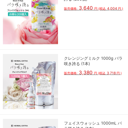
3,640
4,004
販売価格:
円
(税込
円
)
クレンジングミルク 1000g バラ
咲き誇る (1本)
3,380
3,718
販売価格:
円
(税込
円
)
フェイスウォッシュ 1000mL バ