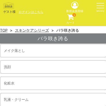
MENU
新規会員登録
ゲスト様
ログインはこちら
0
カート
TOP
スキンケアシリーズ
バラ咲き誇る
バラ咲き誇る
メイク落とし
洗顔
化粧水
乳液・クリーム