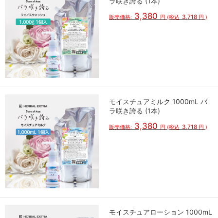
ラ咲き誇る (1本)
3,380
3,718
販売価格:
円
(税込
円
)
モイスチュアミルク 1000mL バ
ラ咲き誇る (1本)
3,380
3,718
販売価格:
円
(税込
円
)
モイスチュアローション 1000mL