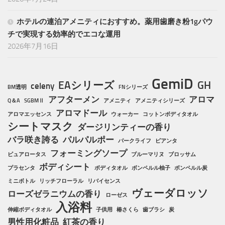
ホテルの連泊アメニティにおすすめ。薬用歯磨き粉1gパウ
チで実現する効率的でエコな運用
2026年7月16日
GemiD
EAシリーズ
GH
celeny
BM透明
FNシリーズ
アフターメン
アロマ
Q＆A
SGBMⅡ
アメニティ
アメニティシリーズ
アロマドール
アロマエッセンス
ウォーカー
コットンボディタオル
シートマスク
ダージリンティーの香り
バラ咲き誇る
パルパルポー
パークライフ
ピアンタ
フォーミングソープ
ピュアロータス
ブルーマリヌ
ブロッサム
ボディシート
プラセンタ
ボディタオル
ボンペルル柚子
ボンペルル炭
ミニボトル
リッチフローラル
リバイセンス
ヴェーダロッソ
ローズゼラニウムの香り
ローゼス
入浴料
伸縮ボディタオル
子供用
椿さくら
歯ブラシ
炭
男性用化粧品
紅茶の香り