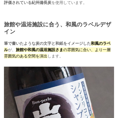
評価されている紀州備長炭
を使用しています。
旅館や温浴施設に合う、和風のラベルデザ
イン
筆で書いたような炭の文字と和紙をイメージした
和風のラベ
ル
が、
旅館や和風の温浴施設さま
の雰囲気に合い、より一層
雰囲気のある空間を演出
します。