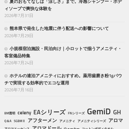
夏のおもてなしは「涼しさ」まで。冷感シャンプー・ボデ
ィソープで爽快な体験を
2026年7月31日
熊本県で発生した地震に伴う配送への影響について
2026年7月29日
小規模宿泊施設・民泊向け｜小ロットで揃うアメニティ・
客室備品特集
2026年7月24日
ホテルの連泊アメニティにおすすめ。薬用歯磨き粉1gパウ
チで実現する効率的でエコな運用
2026年7月16日
GemiD
EAシリーズ
GH
celeny
BM透明
FNシリーズ
アフターメン
アロマ
Q＆A
SGBMⅡ
アメニティ
アメニティシリーズ
アロマドール
アロマエッセンス
ウォーカー
コットンボディタオル