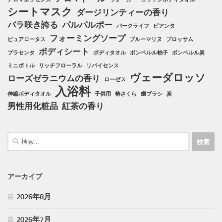
シートマスク
ダージリンティーの香り
バラ咲き誇る
パルパルポー
パークライフ
ピアンタ
フォーミングソープ
ピュアロータス
ブルーマリヌ
ブロッサム
ボディシート
プラセンタ
ボディタオル
ボンペルル柚子
ボンペルル炭
ミニボトル
リッチフローラル
リバイセンス
ヴェーダロッソ
ローズゼラニウムの香り
ローゼス
入浴料
伸縮ボディタオル
子供用
椿さくら
歯ブラシ
炭
男性用化粧品
紅茶の香り
検
索:
アーカイブ
2026年8月
2026年7月