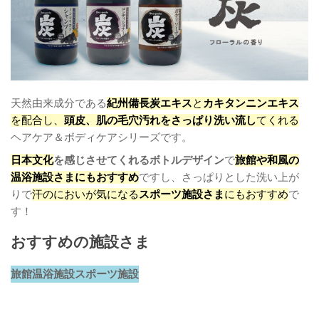
天然由来成分である
紀州備長炭エキス
と
カキタンニンエキス
を配合し、
頭皮、肌の毛穴汚れをさっぱり洗い流し
てくれる
ヘアケア＆ボディケアシリーズです。
日本文化
を感じさせてくれるボトルデザイン
で
旅館や和風の
温浴施設さまにもおすすめ
ですし、さっぱりとした洗い上が
りで
汗のにおいが気になる
スポーツ施設さま
にもおすすめ
で
す！
おすすめの施設さま
旅館
温浴施設
スポーツ施設