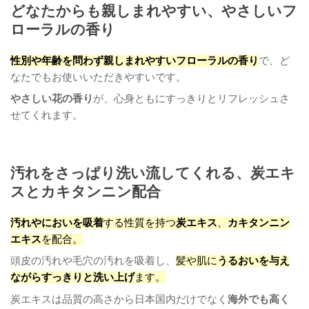
どなたからも親しまれやすい、やさしいフ
ローラルの香り
性別や年齢を問わず親しまれやすいフローラルの香り
で、ど
なたでもお使いいただきやすいです。
やさしい花の香り
が、心身ともにすっきりとリフレッシュさ
せてくれます。
汚れをさっぱり洗い流してくれる、炭エキ
スとカキタンニン配合
汚れやにおいを吸着
する性質を持つ
炭エキス
、
カキタンニン
エキス
を配合。
頭皮の汚れや毛穴の汚れを吸着し、
髪や肌に
うるおいを与え
ながらすっきりと洗い上げ
ます。
炭エキスは品質の高さから日本国内だけでなく
海外でも高く