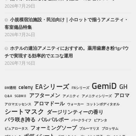
2026年7月29日
小規模宿泊施設・民泊向け｜小ロットで揃うアメニティ・
客室備品特集
2026年7月24日
ホテルの連泊アメニティにおすすめ。薬用歯磨き粉1gパウ
チで実現する効率的でエコな運用
2026年7月16日
GemiD
EAシリーズ
GH
celeny
BM透明
FNシリーズ
アフターメン
アロマ
Q＆A
SGBMⅡ
アメニティ
アメニティシリーズ
アロマドール
アロマエッセンス
ウォーカー
コットンボディタオル
シートマスク
ダージリンティーの香り
バラ咲き誇る
パルパルポー
パークライフ
ピアンタ
フォーミングソープ
ピュアロータス
ブルーマリヌ
ブロッサム