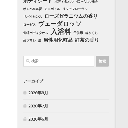
ボディシート
ボディタオル
ボンペルル柚子
ボンペルル炭
ミニボトル
リッチフローラル
ローズゼラニウムの香り
リバイセンス
ヴェーダロッソ
ローゼス
入浴料
伸縮ボディタオル
子供用
椿さくら
男性用化粧品
紅茶の香り
歯ブラシ
炭
検
索:
アーカイブ
2026年8月
2026年7月
2026年6月