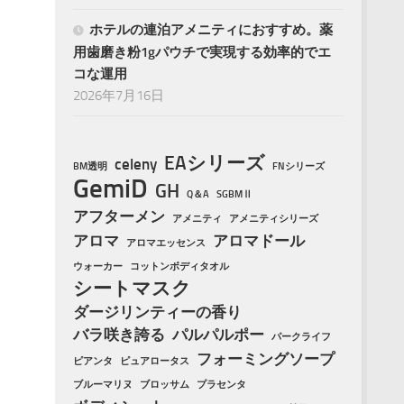
ホテルの連泊アメニティにおすすめ。薬
用歯磨き粉1gパウチで実現する効率的でエ
コな運用
2026年7月16日
EAシリーズ
celeny
BM透明
FNシリーズ
GemiD
GH
Q＆A
SGBMⅡ
アフターメン
アメニティ
アメニティシリーズ
アロマ
アロマドール
アロマエッセンス
ウォーカー
コットンボディタオル
シートマスク
ダージリンティーの香り
バラ咲き誇る
パルパルポー
パークライフ
フォーミングソープ
ピアンタ
ピュアロータス
ブルーマリヌ
ブロッサム
プラセンタ