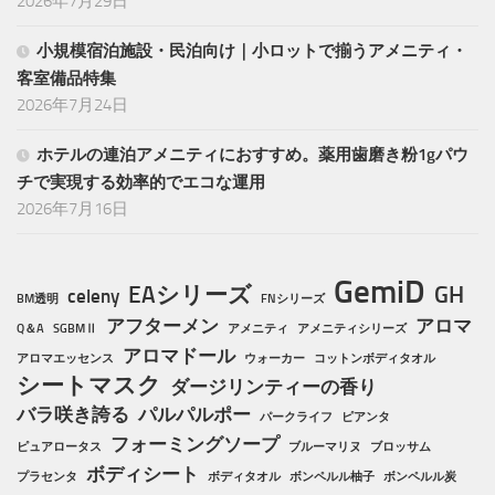
2026年7月29日
小規模宿泊施設・民泊向け｜小ロットで揃うアメニティ・
客室備品特集
2026年7月24日
ホテルの連泊アメニティにおすすめ。薬用歯磨き粉1gパウ
チで実現する効率的でエコな運用
2026年7月16日
GemiD
EAシリーズ
GH
celeny
BM透明
FNシリーズ
アフターメン
アロマ
Q＆A
SGBMⅡ
アメニティ
アメニティシリーズ
アロマドール
アロマエッセンス
ウォーカー
コットンボディタオル
シートマスク
ダージリンティーの香り
バラ咲き誇る
パルパルポー
パークライフ
ピアンタ
フォーミングソープ
ピュアロータス
ブルーマリヌ
ブロッサム
ボディシート
プラセンタ
ボディタオル
ボンペルル柚子
ボンペルル炭