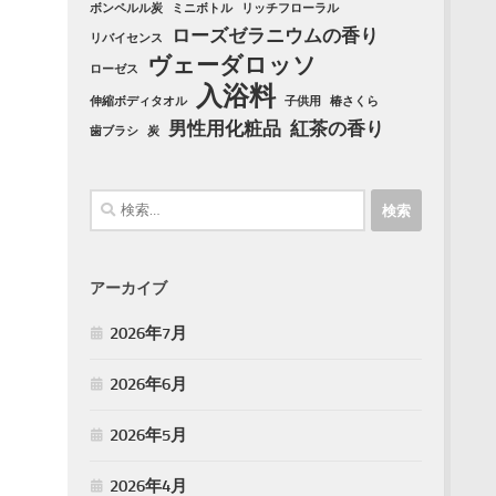
ボンペルル炭
ミニボトル
リッチフローラル
ローズゼラニウムの香り
リバイセンス
ヴェーダロッソ
ローゼス
入浴料
伸縮ボディタオル
子供用
椿さくら
男性用化粧品
紅茶の香り
歯ブラシ
炭
検
索:
アーカイブ
2026年7月
2026年6月
2026年5月
2026年4月