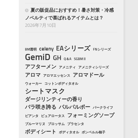
夏の販促品におすすめ！暑さ対策・冷感
ノベルティで喜ばれるアイテムとは？
2026年7月10日
EAシリーズ
celeny
BM透明
FNシリーズ
GemiD
GH
Q＆A
SGBMⅡ
アフターメン
アメニティ
アメニティシリーズ
アロマ
アロマドール
アロマエッセンス
ウォーカー
コットンボディタオル
シートマスク
ダージリンティーの香り
バラ咲き誇る
パルパルポー
パークライフ
フォーミングソープ
ピアンタ
ピュアロータス
ブルーマリヌ
ブロッサム
プラセンタ
ボディシート
ボディタオル
ボンペルル柚子