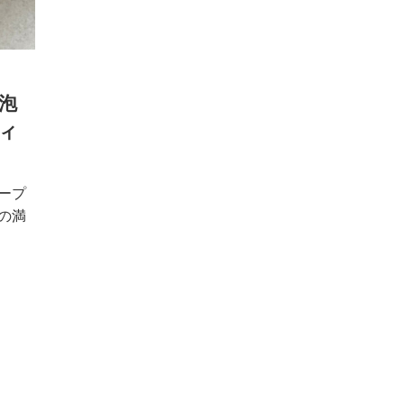
泡
ィ
ープ
の満