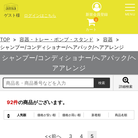
MENU
新規会員登録
ゲスト様
ログインはこちら
0
カート
TOP
容器・トレー・ポンプ・スタンド
容器
シャンプー/コンディショナー/へアパック/ヘアアレンジ
シャンプー/コンディショナー/へアパック/ヘ
アアレンジ
詳細検索
92
件
の商品がございます。
人気順
価格が安い順
価格が高い順
新着順
商品名順
<<前へ
3
4
5