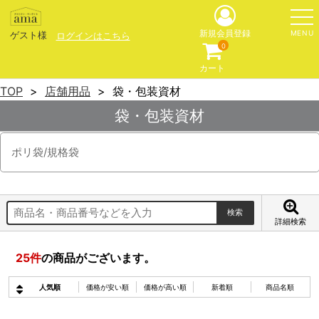
MENU
新規会員登録
ゲスト様
ログインはこちら
0
カート
TOP
店舗用品
袋・包装資材
袋・包装資材
ポリ袋/規格袋
詳細検索
25
件
の商品がございます。
人気順
価格が安い順
価格が高い順
新着順
商品名順