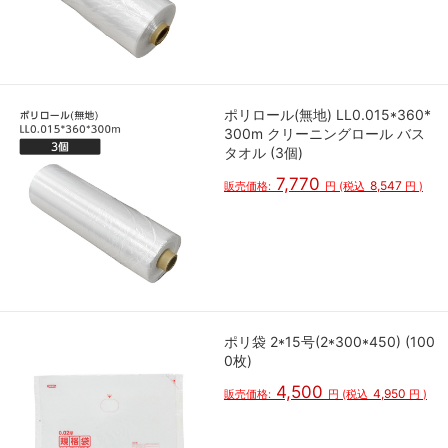
ポリロール(無地) LL0.015*360*
300m クリーニングロール バス
タオル (3個)
7,770
8,547
販売価格:
円
(税込
円
)
ポリ袋 2*15号(2*300*450) (100
0枚)
4,500
4,950
販売価格:
円
(税込
円
)