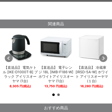
関連商品
ド
【直送品】 電気ケト
【直送品】 電子レン
【直送品】 冷蔵庫
-
ル [IKE-D1000T-B] ブ
ジ 18L [IMB-F186-W]
[IRSD-5A-W] ホワイ
イ
ラック アイリスオー
ホワイトアイリスオー
ト アイリスオーヤマ
ヤマ (1台)
ヤマ (1台)
(１台)
8,305
円
(税込)
13,750
円
(税込)
16,280
円
(税込)
おすすめ商品