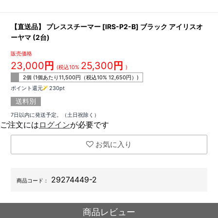
【直送品】 プレススチーマー [IRS-P2-B] ブラック アイリスオ
ーヤマ (2台)
販売価格
23,000
円
25,300
円
(税込10%
)
2個 (1個あたり
11,500
円（税込10%
12,650
円）)
ポイント還元
230
pt
送料別
7日以内に発送予定。（土日祝除く）
ご注文には
ログイン
が必要です
お気に入り
29274449-2
商品コード：
商品レビュー