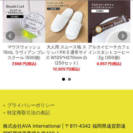
プ
マウスウォッシュ
大人用 スムース地 ス
アルカイビーチカフェ
ペ
16mL ラヴィアン ブレ
リッパ PX-3 通常サイ
インスタントコーヒー
スクール (500個)
ズ W105*H270mm 白
2g (300個)
(250セット)
7,668
円
(税込)
4,957
円
(税込)
12,925
円
(税込)
‣ プライバシーポリシー
‣ 特定商取引法の表記
株式会社AVA international | 〒811-4342 福岡県遠賀郡遠