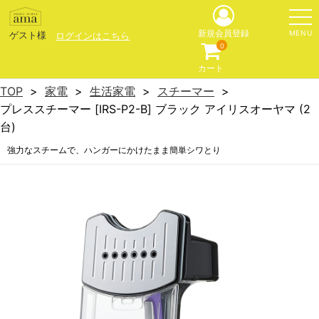
MENU
新規会員登録
ゲスト様
ログインはこちら
0
カート
TOP
家電
生活家電
スチーマー
プレススチーマー [IRS-P2-B] ブラック アイリスオーヤマ (2
台)
強力なスチームで、ハンガーにかけたまま簡単シワとり