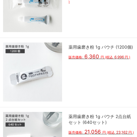
)
薬用歯磨き粉 1g パウチ (1200個)
6,360
6,996
販売価格:
円
(税込
円
)
薬用歯磨き粉 1g パウチ 2点台紙
セット (640セット)
21,056
23,162
販売価格:
円
(税込
円
)