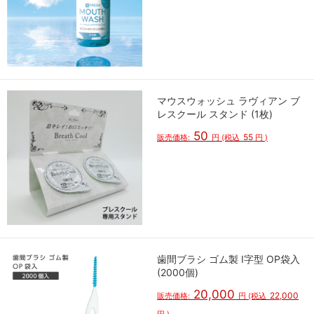
マウスウォッシュ ラヴィアン ブ
レスクール スタンド (1枚)
50
55
販売価格:
円
(税込
円
)
歯間ブラシ ゴム製 I字型 OP袋入
(2000個)
20,000
22,000
販売価格:
円
(税込