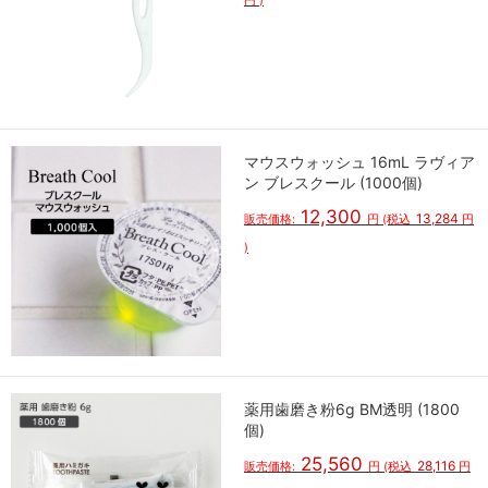
円
)
マウスウォッシュ 16mL ラヴィア
ン ブレスクール (1000個)
12,300
13,284
販売価格:
円
(税込
円
)
薬用歯磨き粉6g BM透明 (1800
個)
25,560
28,116
販売価格:
円
(税込
円