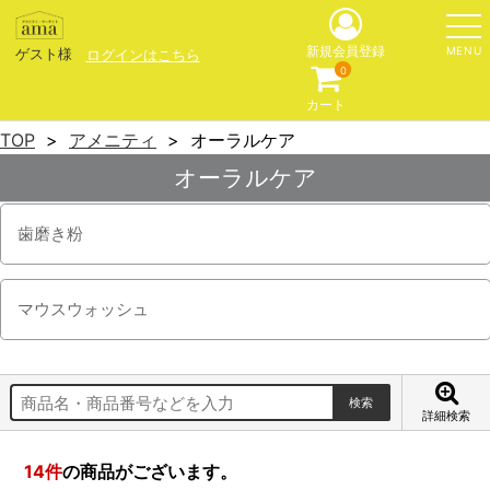
MENU
新規会員登録
ゲスト様
ログインはこちら
0
カート
TOP
アメニティ
オーラルケア
オーラルケア
歯磨き粉
マウスウォッシュ
詳細検索
14
件
の商品がございます。