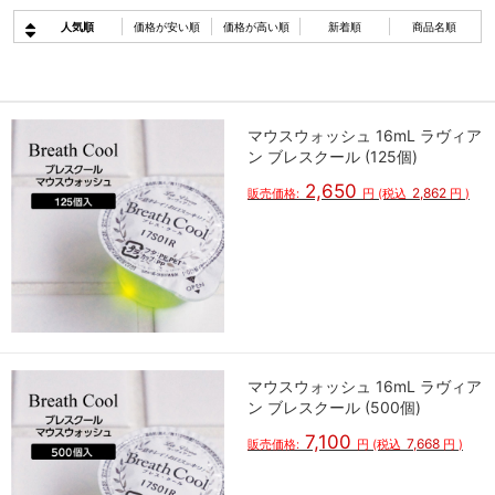
人気順
価格が安い順
価格が高い順
新着順
商品名順
マウスウォッシュ 16mL ラヴィア
ン ブレスクール (125個)
2,650
2,862
販売価格:
円
(税込
円
)
マウスウォッシュ 16mL ラヴィア
ン ブレスクール (500個)
7,100
7,668
販売価格:
円
(税込
円
)