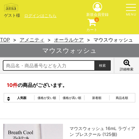
MENU
新規会員登録
ゲスト様
ログインはこちら
0
カート
TOP
アメニティ
オーラルケア
マウスウォッシュ
マウスウォッシュ
詳細検索
10
件
の商品がございます。
人気順
価格が安い順
価格が高い順
新着順
商品名順
マウスウォッシュ 16mL ラヴィア
ン ブレスクール (125個)