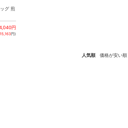
ッグ 煎
4,040
円
15,163
円)
人気順
価格が安い順