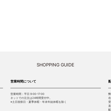
SHOPPING GUIDE
営業時間について
営業時間：平日 9:00-17:00
弊
ネットでの注文は24時間受付中。
在
※土日祝祭日・夏季休暇・年末年始休暇を除く
受
直
配