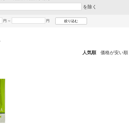
を除く
円 ～
円
。
人気順
価格が安い順