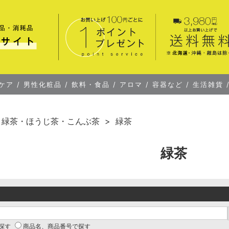
ケア
/
男性化粧品
/
飲料・食品
/
アロマ
/
容器など
/
生活雑貨
緑茶・ほうじ茶・こんぶ茶
緑茶
緑茶
探す
商品名、商品番号で探す