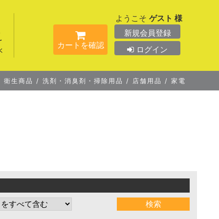
ようこそ
ゲスト 様
新規会員登録
カートを確認
ログイン
/
衛生商品
/
洗剤・消臭剤・掃除用品
/
店舗用品
/
家電