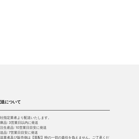
配送について
社指定業者より配送いたします。
庫品: 3営業日以内に発送
注生産品: 10営業日目安に発送
送品: 7営業日目安に発送
送業者及び販売側は【置配】時の一切の責任を負えません。ご了承くだ