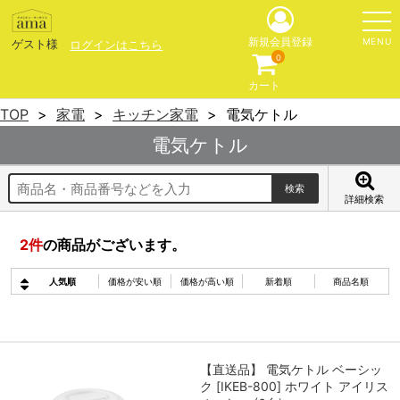
MENU
新規会員登録
ゲスト様
ログインはこちら
0
カート
TOP
家電
キッチン家電
電気ケトル
電気ケトル
詳細検索
2
件
の商品がございます。
人気順
価格が安い順
価格が高い順
新着順
商品名順
【直送品】 電気ケトル ベーシッ
ク [IKEB-800] ホワイト アイリス