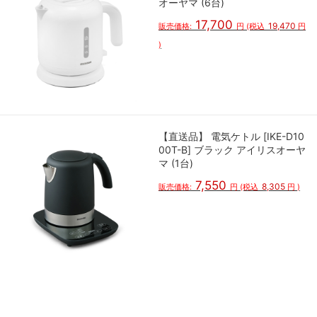
オーヤマ (6台)
17,700
19,470
販売価格:
円
(税込
円
)
【直送品】 電気ケトル [IKE-D10
00T-B] ブラック アイリスオーヤ
マ (1台)
7,550
8,305
販売価格:
円
(税込
円
)